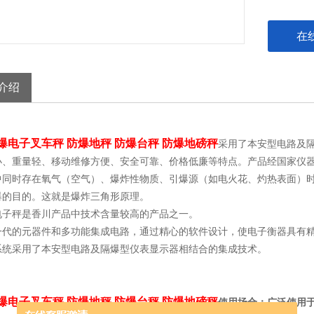
在
介绍
爆电子叉车秤 防爆地秤 防爆台秤 防爆地磅秤
采用了本安型电路及
小、重量轻、移动维修方便、安全可靠、价格低廉等特点。产品经国家仪
中同时存在氧气（空气）、爆炸性物质、引爆源（如电火花、灼热表面）
爆的目的。这就是爆炸三角形原理。
电子秤是香川产品中技术含量较高的产品之一。
一代的元器件和多功能集成电路，通过精心的软件设计，使电子衡器具有
系统采用了本安型电路及隔爆型仪表显示器相结合的集成技术。
爆电子叉车秤 防爆地秤 防爆台秤 防爆地磅秤
使用场合：广泛使用