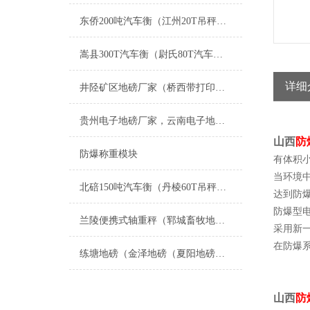
东侨200吨汽车衡（江州20T吊秤）田阳电子地磅）漳平50T地磅维修
嵩县300T汽车衡（尉氏80T汽车磅）新郑120T地磅）五峰汽车衡维修
详细
井陉矿区地磅厂家（桥西带打印地磅）藁城防爆电子地磅）汽车地磅修理
贵州电子地磅厂家，云南电子地磅厂家；陕西电子地磅厂家；新疆电子地磅厂家；甘肃电子地磅厂家
山西
防
防爆称重模块
有体积
当环境
北碚150吨汽车衡（丹棱60T吊秤）荣昌30吨地磅维修
达到防
防爆型
兰陵便携式轴重秤（郓城畜牧地磅）泗水自动过磅）肥城便携式过磅秤维修
采用新
在防爆
练塘地磅（金泽地磅（夏阳地磅（盈浦地磅）香花桥地磅）奉贤地磅维修
山西
防