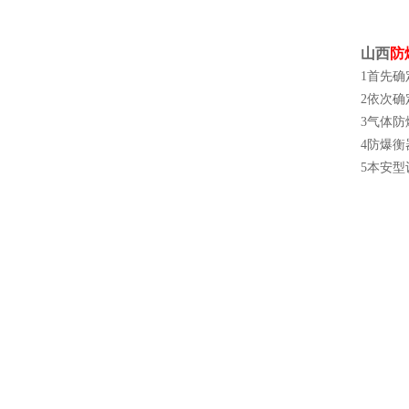
山西
防
1首先
2依次
3气体
4防爆
5本安