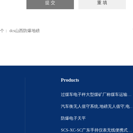
个：
dcs山西防爆地磅
Products
过煤车电子秤大型煤矿厂称煤车运输过120吨汽车过磅称~山西晋城市150吨卡车过磅称.内蒙古重型100吨货车过磅称
汽车衡无人值守系统,地磅无人值守,电子地磅无人
防爆电子天平
SCS-XC-SC广东手持仪表无线便携式汽车衡 *便携式称重仪