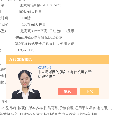
级 国家标准Ⅲ级(GB11883-89)
围 100%zui大称量
定时间 ≤10秒
安全载荷 150%zui大称量
A型) 超高亮30mm字高5位红色LED显示
) 40mm字高5位带背光LCD显示
360度旋转式安全吊钩设计，使用方便
度 0℃--+40℃
度 30%--90%RH
机 吊秤显示零点静置30分钟或电量严重不足时将自动关机
欢迎您！
电保护电路 延长电池寿命
来自局域网的朋友！有什么可以帮
合金制造 防锈、抗静电、重量轻
助您的吗？
碰撞设计 延长按键寿命
要特性
-XC-A-型吊秤 软硬件版本多样,性能可靠,价格合理,适用于世界各地的用户
.2英寸超高亮LED数码管显示,特别适合室内光线昏暗的场合使用。