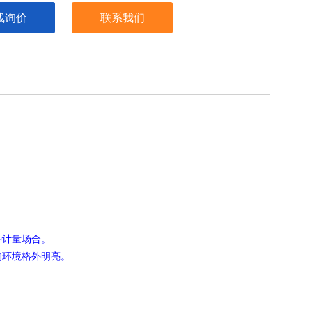
线询价
联系我们
种计量场合。
的环境格外明亮。