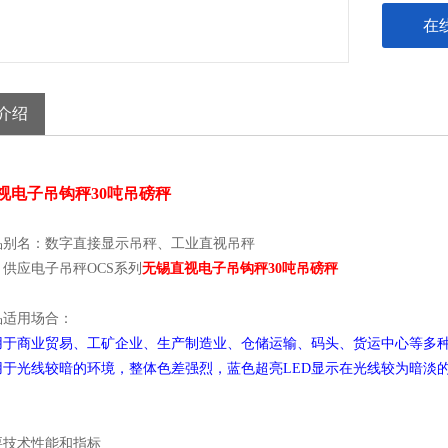
在
介绍
视电子吊钩秤30吨吊磅秤
品别名：数字直接显示吊秤、工业直视吊秤
供应电子吊秤OCS系列
无锡直视电子吊钩秤30吨吊磅秤
品适用场合：
用于商业贸易、工矿企业、生产制造业、仓储运输、码头、货运中心等多
用于光线较暗的环境，整体色差强烈，蓝色超亮LED显示在光线较为暗淡
要技术性能和指标