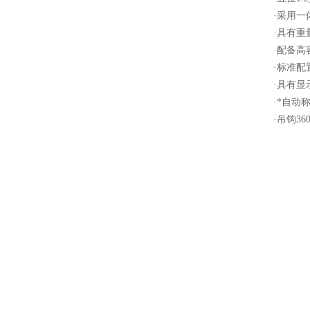
·采用
·具有
·配备高
·标准
·具有显
·*自动
·吊钩3