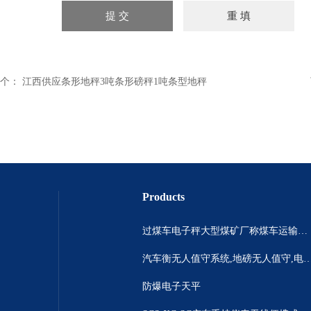
个：
江西供应条形地秤3吨条形磅秤1吨条型地秤
Products
过煤车电子秤大型煤矿厂称煤车运输过120吨汽车过磅称~山西晋城市150吨卡车过磅称.内蒙古重型100吨货车过磅称
汽车衡无人值守系统,地磅无人值守,电子地磅无人
防爆电子天平