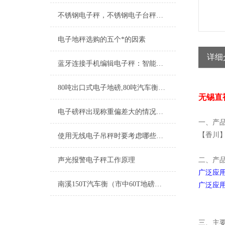
不锈钢电子秤，不锈钢电子台秤功能特点
电子地秤选购的五个*的因素
详细
蓝牙连接手机编辑电子秤：智能生活的新维度
80吨出口式电子地磅,80吨汽车衡出口到外蒙古
无锡直
电子磅秤出现称重偏差大的情况如何应对
一、产
【香川】
使用无线电子吊秤时要考虑哪些方面
声光报警电子秤工作原理
二、产
广泛应
南溪150T汽车衡（市中60T地磅）西区电子吊秤（东兴30T吊秤维修
广泛应
三、
主