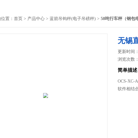
的位置：
首页
>
产品中心
>
蓝箭吊钩秤(电子吊磅秤)
>
50吨行车秤（钢包
无锡
更新时间： 2
浏览次数
简单描述
OCS-X
软件相结