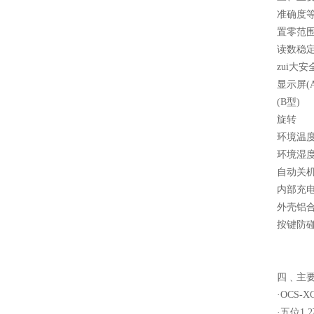
准确度等
置零范
读数稳
zui大
显示屏(
(B型
旋转 
环境温
环境湿
自动关
内部充
外壳铝
按键防
四﹑
主
·OCS
·五位1