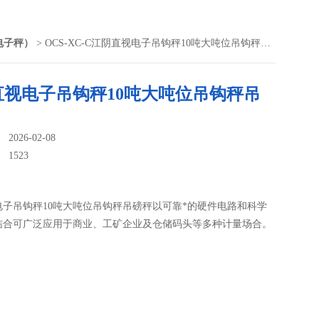
电子秤）
> OCS-XC-C江阴直视电子吊钩秤10吨大吨位吊钩秤吊磅秤
直视电子吊钩秤10吨大吨位吊钩秤吊
026-02-08
：
1523
电子吊钩秤10吨大吨位吊钩秤吊磅秤以可靠*的硬件电路和科学
结合可广泛应用于商业、工矿企业及仓储码头等多种计量场合。