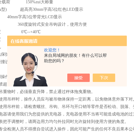
安全载荷 150%zui大称量
A型) 超高亮30mm字高5位红色LED显示
 40mm字高5位带背光LCD显示
360度旋转式安全吊钩设计，使用方便
度 0℃--+40℃
度 30%--90%RH
机 吊秤显示零点静置30分钟或电量严重不足时将自动关机
欢迎您！
电保护电路 延长电池寿命
来自局域网的朋友！有什么可以帮
助您的吗？
碰撞设计 延长按键寿命
用操作：
禁超载。
起吊重物时，必须垂直升降，禁止通过秤体拖曳重物。
在使用吊秤时，操作人员应与被吊物体保持一定距离，以免物体意外落下对
在使用吊秤前，请检查螺丝、吊钩、吊环与开口销等零件是否松动、脱落、
充电器请使用我们为您提供的充电器，充电器使用不当将可能造成电池的过
仪表把手调整时，请两边用力均匀外拉同时允许旋转到使用方便的角度。
非专业检测人员不得擅自尝试进入操作，因此可能产生的任何不良后果本公