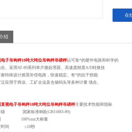
在
介绍
视电子吊钩秤10吨大吨位吊钩秤吊磅秤
以可靠*的硬件电路和科学的
合。采用AT-89系列单片微处理器、高速度精度A/D转换技
专家特殊设计摇晃补偿电路，快速稳定。有*的抗干扰能
广泛应用于商业、工矿企业及仓储码头等多种计量 场合。
阴直视电子吊钩秤10吨大吨位吊钩秤吊磅秤
主要技术性能和指标
级 国家标准Ⅲ级(GB11883-89)
围 100%zui大称量
定时间 ≤10秒