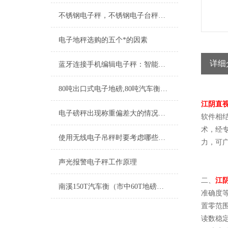
不锈钢电子秤，不锈钢电子台秤功能特点
电子地秤选购的五个*的因素
详细
蓝牙连接手机编辑电子秤：智能生活的新维度
80吨出口式电子地磅,80吨汽车衡出口到外蒙古
江阴直
电子磅秤出现称重偏差大的情况如何应对
软件相结
术，经
使用无线电子吊秤时要考虑哪些方面
力，可
声光报警电子秤工作原理
二、
江
南溪150T汽车衡（市中60T地磅）西区电子吊秤（东兴30T吊秤维修
准确度等
置零范
读数稳