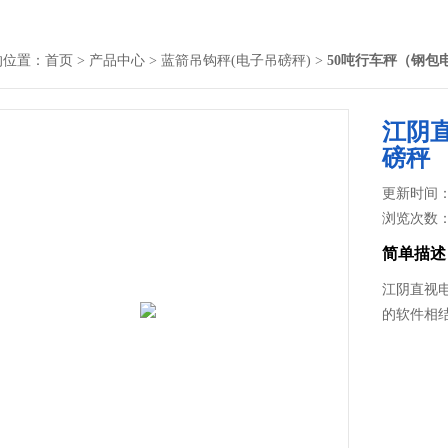
的位置：
首页
>
产品中心
>
蓝箭吊钩秤(电子吊磅秤)
>
50吨行车秤（钢包
江阴
磅秤
更新时间： 2
浏览次数
简单描述
江阴直视
的软件相