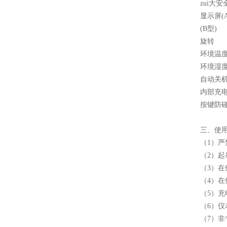
zui大
显示屏(
(B型)
旋转 
环境温
环境湿
自动关
内部充
按键防
三、
使
（1）严
（2）
（3）
（4）
（5）
（6）
（7）