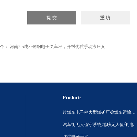
个：
河南2.5吨不锈钢电子叉车秤，开封优质手动液压叉车秤
Products
过煤车电子秤大型煤矿厂称煤车运输过120吨汽车过磅称~山西晋城市150吨卡车过磅称.内蒙古重型100吨货车过磅称
汽车衡无人值守系统,地磅无人值守,电子地磅无人
防爆电子天平