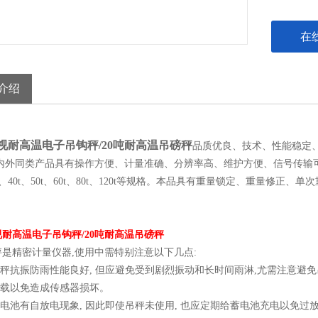
在
介绍
视耐高温电子吊钩秤/20吨耐高温吊磅秤
品质优良、技术、性能稳定、
内外同类产品具有操作方便、计量准确、分辨率高、维护方便、信号传输可靠、故
30t、40t、50t、60t、80t、120t等规格。本品具有重量锁定、重量修
耐高温电子吊钩秤/20吨耐高温吊磅秤
是精密计量仪器,使用中需特别注意以下几点:
吊秤抗振防雨性能良好, 但应避免受到剧烈振动和长时间雨淋,尤需注意避
超载以免造成传感器损坏。
蓄电池有自放电现象, 因此即使吊秤未使用, 也应定期给蓄电池充电以免过