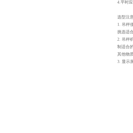
4.平时
选型注
1. 吊
挑选适合
2. 
制适合
其他物
3. 显