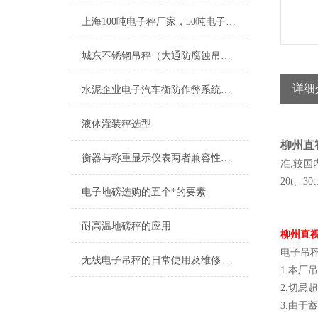
上海100吨电子秤厂家，50吨电子秤价格 报价，40吨电子秤原理 结构
城东不锈钢吊秤（大通防腐蚀吊秤）门源防爆电子吊秤）原州隔爆吊秤维修
详细
水泥企业电子汽车衡防作弊系统解决方案
液体灌装秤选型
柳州直
衡器与称重显示仪表两者兼容性浅析
准,较国
20t、
电子地磅选购的五个*的要素
耐高温地磅秤的应用
柳州直视
电子吊秤
无线电子吊秤的日常使用及维修保养
1.本厂
2.切忌
3.由于