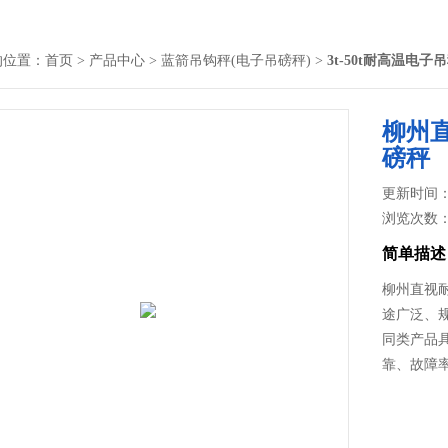
的位置：
首页
>
产品中心
>
蓝箭吊钩秤(电子吊磅秤)
>
3t-50t耐高温电子
柳州直
磅秤
更新时间： 2
浏览次数
简单描述
柳州直视
途广泛、规
同类产品
靠、故障