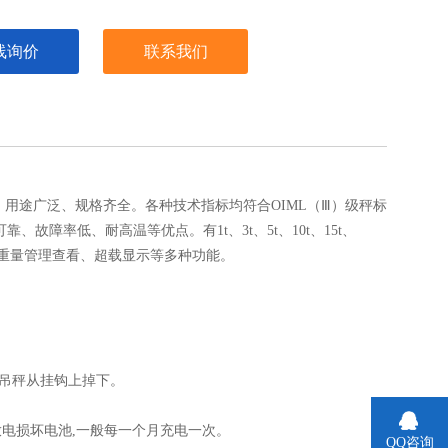
线询价
联系我们
用途广泛、规格齐全。各种技术指标均符合OIML（Ⅲ）级秤标
障率低、耐高温等优点。有1t、3t、5t、10t、15t、
正、单次重量管理查看、超载显示等多种功能。
免吊秤从挂钩上掉下。
放电损坏电池,一般每一个月充电一次。
QQ咨询