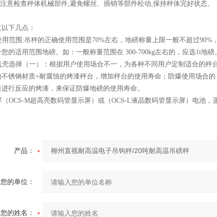
应注意检查秤体机械部件,避免螺丝、插销等部件松动,保持秤体完好状态。
意以下几点：
秤使用范围:吊秤的正确使用范围是70%左右，地磅称量上限一般不超过9
您的适用范围地磅。如：一般称量范围在 300-700kg左右的，应选1t地磅
吊秤机壳选择（一）：根据用户使用场合不一，为各种不同用户定制适合的
的不锈钢材质+耐腐蚀的烤漆秤台，增加秤台的使用寿命；防爆使用场合的
质进行反应的烤漆，来保证防爆地磅的使用寿命。
示屏（OCS-M超高亮数码管显示屏）或（OCS-L液晶数码管显示屏）电池
产品：
您的单位：
您的姓名：