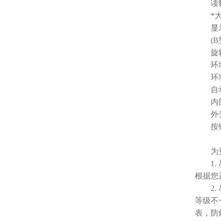
读数
*大安
显示屏
(B型
旋转
环境
环境湿
自动
内部
外壳
按键
为更好
1. 
根据您
2. 
等级不
表，防