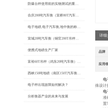
防爆台秤使用前的实物测试的重要性
合庆200吨汽车衡（宣桥80T汽车衡）白鹤移动汽车衡）菊园2T吊秤维修
电子地磅,电子汽车衡,地中衡的称重原理
详细
宣城20吨汽车衡（铜官200T吊秤）潜山轨道衡）埇桥120吨地磅维修
便携式地磅生产厂家
品牌
富裕60T吊秤（鸡东20吨汽车衡）桦南30T地磅）城子河便携式地磅维修
应用
西峡150吨地磅（南区150T汽车衡）沂源100T地磅）平桥地磅维修
电
电子秤出现故障如何解决？
殊设计
电
分析衡器产业的未来与发展
准确度
置零