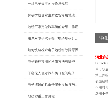
分析电子天平的操作及规程
探秘学校食堂生鲜收货专用地磅作用
地磅厂家定做汽车衡的介绍、作用
详细
用户对电子汽车衡（电子地磅）选择存在的几种不正常倾向
如何快速检查电子地磅秤故障原因
河北条
电子磅秤常用的检修方法有哪些
DCS-
单，双层
干窑无人值守汽车衡（金阊电子秤）胥江便携式地磅）平江汽车衡维修
精工焊
表面经
电子衡器的称重传感器灵敏度与衡器量程的关系
不用时
选用不
地磅称重工作流程