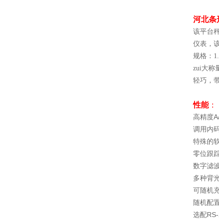
河北条
该平台
仪表，
规格：1.2
zui大称量
轻巧，
性能
：
高精度A
调用内
特殊的
零位跟
数字滤
多种背
可随机
随机配置
选配RS