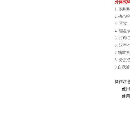
分体式8
1. 实
2.动态
3. 置
4. 键
5. 打
6. 
7.轴
8. 分
9.自我
操作注
使用
使用