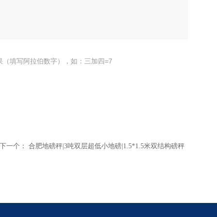
果（填写阿拉伯数字），如：三加四=7
下一个：
合肥地磅秤|3吨双层超低小地磅|1.5*1.5米双结构磅秤