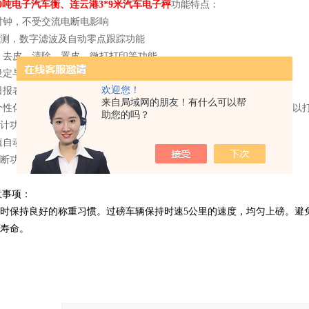
0吨电子汽车衡、连云港3*9米汽车电子秤
功能特点：
时时钟，不受交流电断电影响
检测，数字滤波及自动零点跟踪功能
零、去皮、清除、置皮、微打打印等功能
盘设定与校正
欢迎您！
印日报表、分类统计报表、各种总报表、显示器的工作参数和标率的报表
来自局域网的朋友！有什么可以帮
汉字个性化打印：用户可根据自己的喜好编制自己需要的磅单打印格式，可以
助您的吗？
重累计功能：一台小量程的汽车衡也能称出大吨位汽车
度值自动切换：显示精度更高
诊断功能：多种错误信息提示及告警。
意事项：
时保持良好的称重习惯。过磅车辆保持时速
公里的速度，均匀上磅。避
5
寿命。