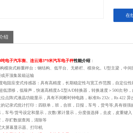
在
介绍
0吨电子汽车衡、连云港3*9米汽车电子秤
性能介绍
：
钢结构模块式称重秤台：钢结构、低平台、无桥栏、模块化。U型主梁，中间
柜或开顶集装箱运输
精度电阻应变式传感器：具有高精度，长期稳定性与宽工作范围，自定位
超低漂移，低噪声，快速高精度Δ-Σ型A/D转换器，转换速度＞500次/秒，
位点阵式液晶功能显示，具有不间断时钟电路，标准Rs 232c，Rs 42
文的记录式统计打印：四联单，班，合班，日报，车号，货号等;具有很强的
示，车号/货号设定和显示，次数/累计显示，分度值选择，去皮，皮重键入
贮，存贮数据查阅，清除等
选配大屏幕显示器、打印机