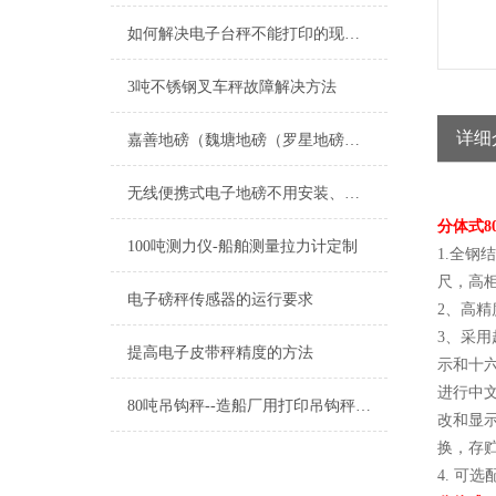
如何解决电子台秤不能打印的现象？
3吨不锈钢叉车秤故障解决方法
详细
嘉善地磅（魏塘地磅（罗星地磅（惠民地磅）西塘地磅）姚庄地磅维修
无线便携式电子地磅不用安装、不用地基，移动称重好帮手
分体式8
100吨测力仪-船舶测量拉力计定制
1.全
尺，高
电子磅秤传感器的运行要求
2、高
3、采用
提高电子皮带秤精度的方法
示和十六
进行中
80吨吊钩秤--造船厂用打印吊钩秤定制
改和显
换，存
4. 可