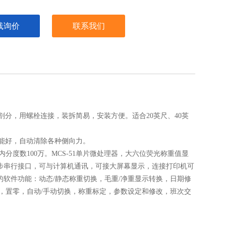
线询价
联系我们
剖分，用螺栓连接，装拆简易，安装方便。适合20英尺、40英
性能好，自动清除各种侧向力。
内分度数100万。MCS-51单片微处理器，大六位荧光称重值显
2 异步串行接口，可与计算机通讯，可接大屏幕显示，连接打印机可
软件功能：动态/静态称重切换，毛重/净重显示转换，日期修
，置零，自动/手动切换，称重标定，参数设定和修改，班次交