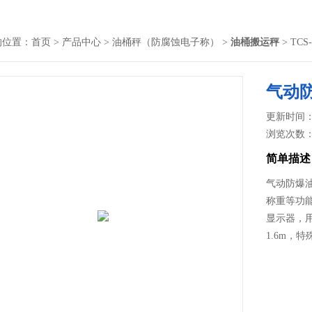
的位置：
首页
>
产品中心
>
油桶秤（防腐蚀电子称）
>
油桶搬运秤
> TC
气动
更新时间： 2
浏览次数
简单描述
气动防爆
称重等功
显示器，用
1.6m，