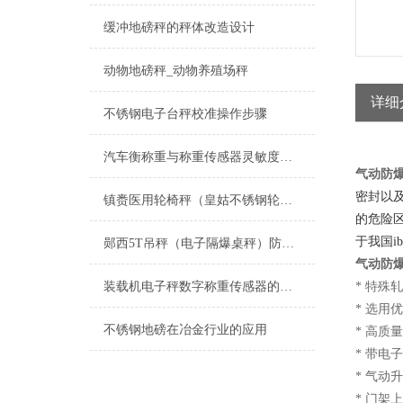
缓冲地磅秤的秤体改造设计
动物地磅秤_动物养殖场秤
详细
不锈钢电子台秤校准操作步骤
汽车衡称重与称重传感器灵敏度的关系
气动防
密封以
镇赉医用轮椅秤（皇姑不锈钢轮椅秤（绿园防水台秤）临江防腐蚀轮椅秤维修
的危险区
于我国ib
郧西5T吊秤（电子隔爆桌秤）防爆二氧化碳灌装秤维修
气动防
装载机电子秤数字称重传感器的连接方式
* 特殊
* 选用
不锈钢地磅在冶金行业的应用
* 高质
* 带电
* 气动
* 门