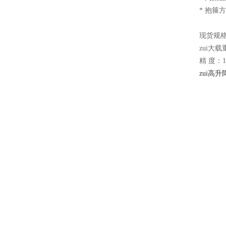
* 抱箍
现货规
zui大载
精 度：
zui高