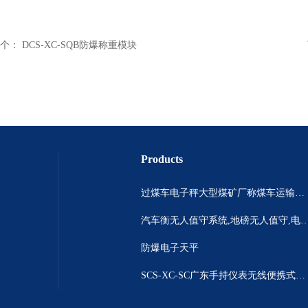
个：
DCS-XC-SQB防爆称重模块
Products
过煤车电子秤大型煤矿厂称煤车运输过120吨汽车过磅称~山西晋城市150吨卡车过磅称.内蒙古重型100吨货车过磅称
汽车衡无人值守系统,地磅无人值守,电子地磅无人
防爆电子天平
SCS-XC-SC广东手持仪表无线便携式汽车衡 *便携式称重仪