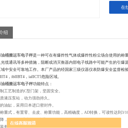
在
介绍
爆油桶搬运车电子秤
是一种可在有爆炸性气体或爆炸性粉尘场合使用的称
及光缆通讯等多种措施，阻断或消灭衡器内部电子线路中可能产生的引爆
域中安全可靠地工作。本厂产品的经国家三级仪器仪表防爆安全监督检验站检验合格，符
IIT4，ibIIBT4，iaIICT5危险区域。
爆油桶搬运车电子秤
功能特点：
轧制工艺制造的C型门架，坚固安全。
优质液压泵站，动力强劲持久。
量的油缸，采用日本进口密封件。
子称重式，有置零、去皮、称重功能，高精确度，AD转换，可读性达到3/100
升降，气动360度翻转，防爆
架上装有安全网，保护操作者免受意外伤害。