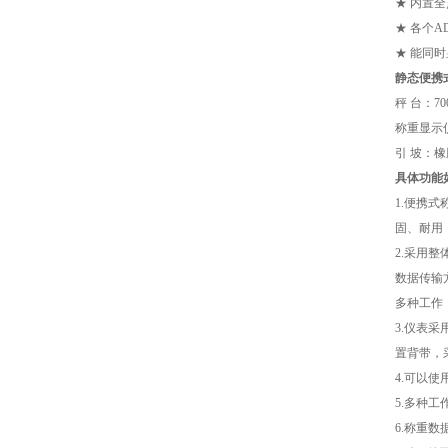
★ 内置
★ 各个
★ 能同
静态便携
秤 台：7
称重显示
引 坡：橡
具体功能
1.
便携式
固、耐用，
2.采用
数据传输
多种工作
3.仪表
置背带，
4.可以
5.多种
6.称重数