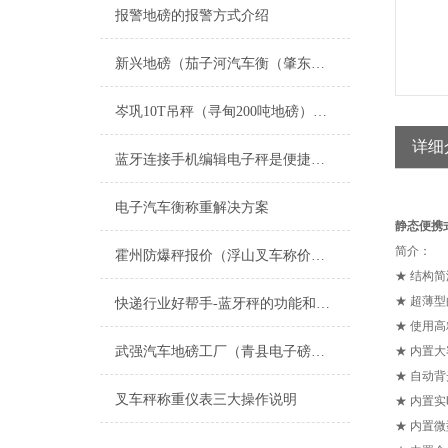
报警地磅的报警方式介绍
新兴地磅（茄子河汽车衡（肇东地磅（安达汽车衡）宝清地磅）鸡冠汽车衡维修
岑巩10T吊秤（寻甸200吨地磅）荔波80T汽车衡）六盘水汽车地磅维修
详细
蓝牙连接手机编辑电子秤是便捷健康管理的新选择
电子汽车衡称重解决方案
静态便携
简介：
霍州防爆秤报价（浮山叉车称价格）吉县电子秤多少钱）襄汾汽车磅厂家维修
★ 结构
★ 超薄
快递行业好帮手-蓝牙秤的功能和特点
★ 使用
武强汽车地磅工厂（青县电子磅多少钱）鹰手营子矿区8T地磅维修
★ 内置
★ 自动
叉车秤称重仪表三大操作说明
★ 内置
★ 内置