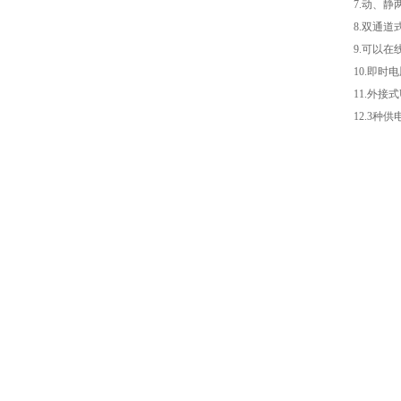
7.动、
8.双通
9.可以
10.即
11.外接式
12.3种