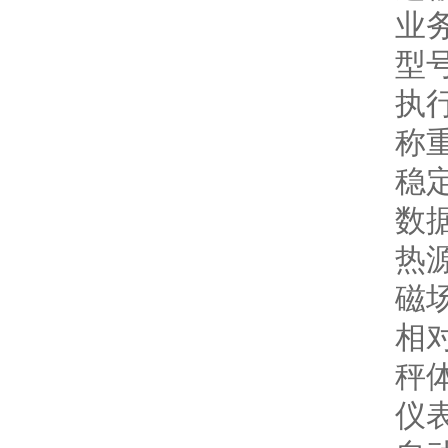
业务
型号
执行
称
稳定
数
热源
磁
相对
秤体
仪表