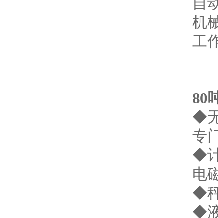
自
机械
工
80
◆
专
◆
电
◆
◆