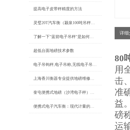
提高电子皮带秤精度的方法
灵璧20T汽车衡（颍泉100吨吊秤）怀远汽车地磅）祁门50T地磅维修
详细
了解一下“蓝箭电子吊秤“是如何设计的
超低台面地磅技术参数
80
电子吊钩秤,电子吊称,无线电子吊称,采用新式吊钩的优势
用
击
上海香川衡器专业提供地磅维修服务
准
奎屯便携式地磅（沙湾电子秤）额敏汽车衡）托里防爆秤维修
益
便携式电子汽车衡：现代计量的便捷之选
磅
运输