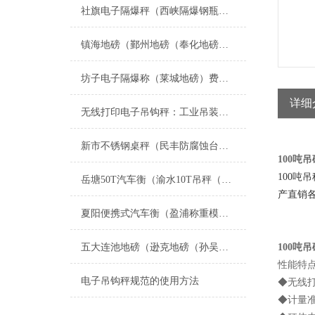
社旗电子隔爆秤（西峡隔爆钢瓶称）淅川电子隔爆台称维修
镇海地磅（鄞州地磅（奉化地磅维修
坊子电子隔爆称（莱城地磅）费县200T地磅）潍坊本安型防爆秤维修
详细
无线打印电子吊钩秤：工业吊装领域的高效革新
新市不锈钢桌秤（民丰防腐蚀台称（塔城隔爆吊秤维修
100吨
100
岳塘50T汽车衡（渝水10T吊秤（北塔轨道电子秤）石峰200T地磅维修
产直销各
夏阳便携式汽车衡（盈浦称重模块）香花桥地磅维修
五大连池地磅（逊克地磅（孙吴地磅（黑河地磅）北林地磅）肇东地磅维修
100吨
性能特
电子吊钩秤规范的使用方法
◆无线
◆计量