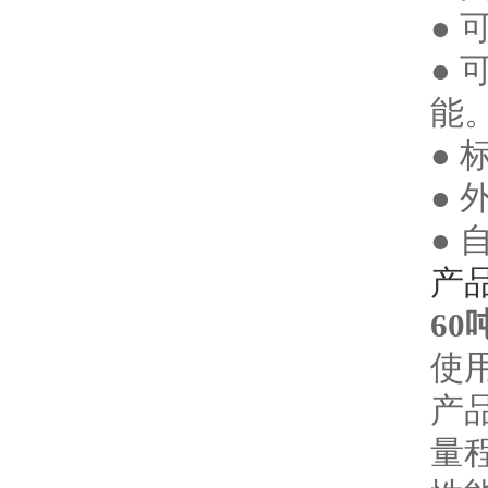
●
●
能
●
● 
● 
产
60
使
产品
量程范