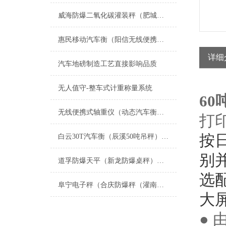
威海防爆二氧化碳灌装秤（肥城不锈钢称重模块）宁阳搪瓷反应釜称重模块维修
惠民移动汽车衡（阳信无线便携式汽车衡）无棣便携式电子地磅维修
详细
汽车地磅制造工艺直接影响品质
无人值守-整车式计重称量系统
60
无线便携式轴重仪（动态汽车衡）参数及新性能特点
打
按
白云30T汽车衡（辰溪50吨吊秤）永定汽车磅称）开阳150T地磅维修
别
道孚防爆天平（新龙防爆桌秤）炉霍防爆台秤维修
选
阜宁电子秤（合庆防爆秤（灌南称重模块）北蔡电子秤）射阳防爆秤维修
大
● 