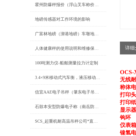
霍州防爆秤报价（浮山叉车称价格）吉县电子秤多少钱）襄汾汽车磅厂家维修
地磅传感器对工作环境的影响
广富林地磅（泖港地磅）车墩地磅（新桥地磅）洞泾地磅维修
详细
人体健康秤的使用说明和维修保养方法
100吨测力仪-船舶测量拉力计定制
OCS-
3.4×9米移动式汽车衡，液压移动式电子地磅
无线耐
称体
信宜AAE电子吊秤（肇东电子吊磅）金平防腐蚀台称）台山带打印地磅维修
打印
打印
石鼓本安型防爆电子称（南岳防爆叉车秤（衡南防爆钢瓶秤）兴国防爆吊秤维修
显示
钩环
SCS_起重机耐高温吊秤公司*直显耐高温吊秤公司*无线耐高温吊秤公司*1到100T耐高温吊秤公司.耐高温吊磅【香川衡器总部】
仪表
镍氢