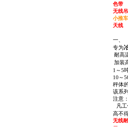
色带
无线
小推
天线
一、
专为
耐高
加装
1
～
5
10
～
5
秤体
该系
注意
凡工
高不
无线耐
二、