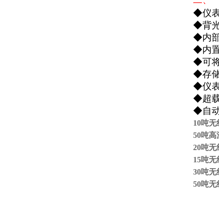
◆
仪
◆
背
◆
内
◆
内
◆
可
◆
存
◆
仪
◆
超
◆
自
10
吨无
50
吨高
20
吨无
15
吨无
30
吨无
50
吨无