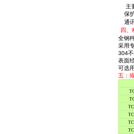
主
保
通
四、
全钢
采用
304
不
表面
可选
五：
T
T
TC
TC
TC
TC