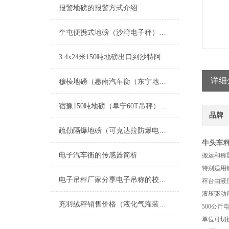
报警地磅的报警方式介绍
奎屯便携式地磅（沙湾电子秤）额敏汽车衡）托里防爆秤维修
3.4x24米150吨地磅出口到沙特阿拉伯价格
详细
穆棱地磅（惠南汽车衡（东宁地磅）周浦汽车衡）林口地磅维修
宿豫150吨地磅（阜宁60T吊秤）新北汽车磅秤）宿迁100T汽车衡维修
品牌
疏勒隔爆地磅（可克达拉防爆电子天平）阿图什透析轮椅秤维修
牛头车秤
电子汽车衡的传感器简析
搬运和称
特别适用
电子吊秤厂家分享电子吊称的校正方法
秤台由液
液压驱动
充羽绒秤销售价格（液化气灌装秤生产厂家
500公
单位可切换