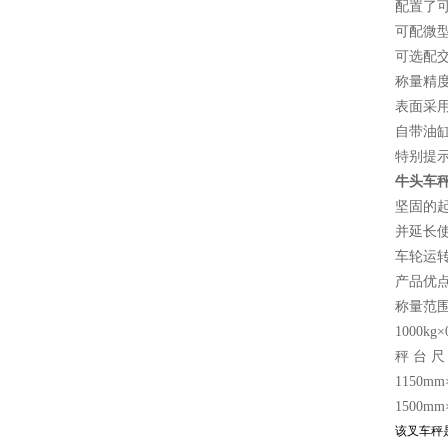
配置了可
可配微
可选配
称量精
表面采
自带油
特别提示
牛头车秤
坚固的
并延长
车轮运
产品优
称量范围
1000kg×0
秤 台 尺
1150m
1500m
该
叉车秤