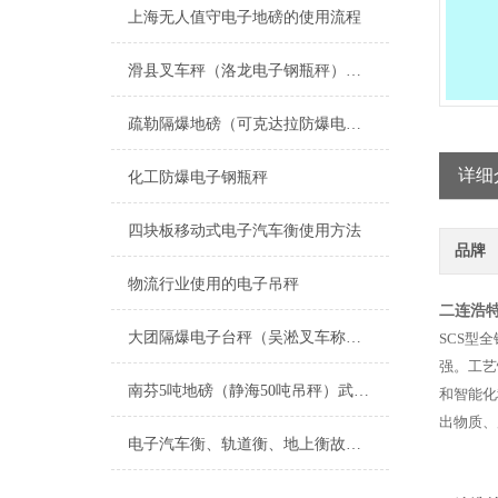
上海无人值守电子地磅的使用流程
滑县叉车秤（洛龙电子钢瓶秤）山城滚筒秤维修
疏勒隔爆地磅（可克达拉防爆电子天平）阿图什透析轮椅秤维修
详细
化工防爆电子钢瓶秤
四块板移动式电子汽车衡使用方法
品牌
物流行业使用的电子吊秤
二连浩特
大团隔爆电子台秤（吴淞叉车称（书院防爆钢瓶秤维修
SCS
型全
强。工艺
南芬5吨地磅（静海50吨吊秤）武清60吨汽车衡）银州电子轨道衡维修
和智能化
出物质、
电子汽车衡、轨道衡、地上衡故障及排除