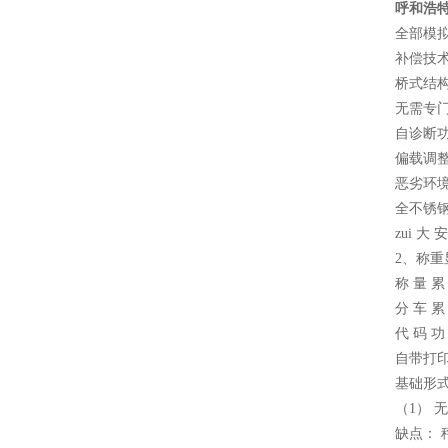
呼和浩特
全部模拟
补偿技
桥式结
无需专
自诊断
偏载调
恶劣环
全不锈钢
zui 大 
2、称
称 量 
分 车 
代 码 
自带打
基础形
（1） 
缺点： 