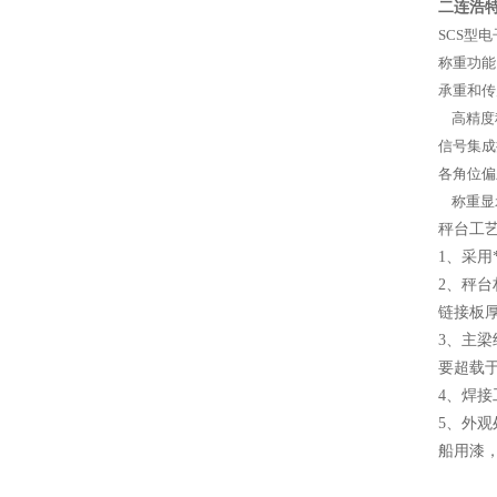
二连浩特
SCS
型电
称重功能
承重和传
高精度称
信号集成
各角位偏
称重显示
秤台工
1、采用
2、秤台
链接板厚
3、主梁
要超载
4、焊
5、外
船用漆