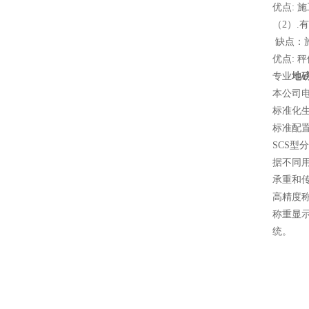
优点: 
（2）.
缺点：
优点: 
专业
地
本公司
标准化生
标准配
SCS
据不同
承重和
高精度
称重显
统。