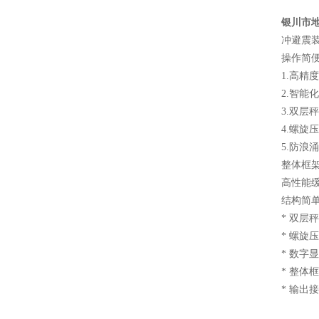
银川市地
冲避震
操作简
1.高精
2.智能
3.双层
4.螺旋
5.防浪
整体框
高性能
结构简
* 双层
* 螺旋
* 数字
* 整体
* 输出接