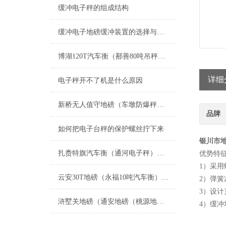
缓冲电子秤的组成结构
缓冲电子地磅缓冲装置的选择与应用
博湖120T汽车衡（鄯善80吨吊秤）昌吉80吨地磅）伊犁轨道电子秤维修
详细
电子秤开不了机是什么原因
新桥无人值守地磅（车墩防爆秤）佘山电子秤）泗泾汽车衡维修
品牌
如何把电子台秤的保护螺丝拧下来
银川市地
扎赉特旗汽车衡（通河电子秤）呼兰防爆秤）平房地磅维修
优势特
1）采
云安30T地磅（永福10吨汽车衡）兴宁15T吊秤）合浦道闸汽车衡维修
2）弹簧
3）设
浒墅关地磅（通安地磅（桃源地磅（震泽地磅）七都地磅）松陵地磅维修
4）缓