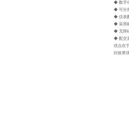
◆ 数
◆ 可
◆ 仪
◆ 采用
◆ 无障
◆ 配
优点在
封效果