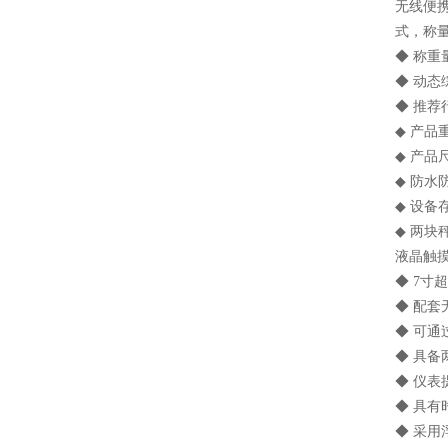
无线便
式，称
◆ 称重量
◆ 动态综合
◆ 推荐
◆ 产品重
◆ 产品尺
◆ 防水
◆ 设备
◆ 两块
液晶触
◆ 7
◆ 配
◆ 可
◆ 具
◆ 仪表
◆ 具
◆ 采