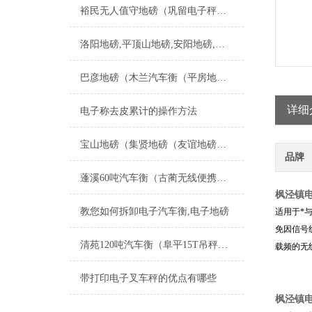
裕民无人值守地磅（巩留电子秤）霍城汽车衡）新源防爆秤维修
洛阳地磅,平顶山地磅,安阳地磅,鹤壁地磅,新乡地磅
巴彦地磅（木兰汽车衡（平房地磅）松北汽车衡）杜尔伯特地磅维修
详细
电子称去皮累计的操作方法
宝山地磅（集贤地磅（友谊地磅（宝清地磅）饶河地磅）双鸭山地磅维修
品牌
蓬溪60吨汽车衡（古蔺无线便携式地磅）苍溪15T地磅维修
枫泾镇电
教您如何拆卸电子汽车衡,电子地磅
适用于*
免因信号
清苑120吨汽车衡（阜平15T吊秤）尚义10T地磅）徐水汽车磅称维修
载频的无
带打印电子叉车秤的优点有哪些
枫泾镇电