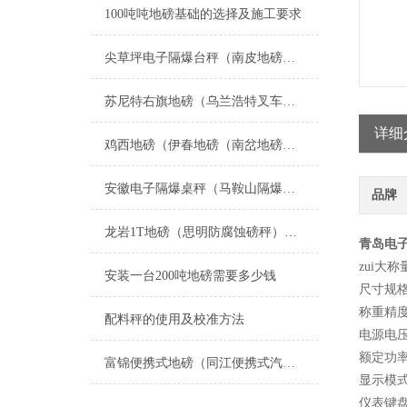
100吨吨地磅基础的选择及施工要求
尖草坪电子隔爆台秤（南皮地磅制造厂）清徐电子防爆天平维修
苏尼特右旗地磅（乌兰浩特叉车秤）太仆寺旗防腐蚀称）集宁高精度台秤维修
详细
鸡西地磅（伊春地磅（南岔地磅（友好地磅）西林地磅）翠峦地磅维修
安徽电子隔爆桌秤（马鞍山隔爆台称）花山隔爆衡器）颍上隔爆电子台秤维修
品牌
龙岩1T地磅（思明防腐蚀磅秤）丰泽智能电子称）仓山电子轮椅称维修
青岛电子
zui大称
安装一台200吨地磅需要多少钱
尺寸规格
称重精度：
配料秤的使用及校准方法
电源电压：
额定功率
富锦便携式地磅（同江便携式汽车衡）绥芬河便携式汽车衡）牡丹江地磅维修
显示模式
仪表键