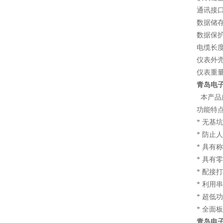
通讯接口
数据储存
数据保
电缆长度
仪表外壳：
仪表重量
青岛电子
本产品
功能特
* 无
* 防
* 具
* 具
* 配
* 利
* 
* 全
青岛电子