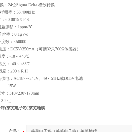
转换：24位Sigma-Delta 模数转换
采样频率：38.400kHz
≤0.0015﹪F.S.
误差漂移：1ppm/℃
分辨率：0.1μV/d
度数：≤50000
压：DC5V/350mA（可接32只700Ω传感器）
度：-10～+40℃
度：-40～+85℃
度：≤90﹪R.H
供电：AC187～242V、49～51Hz或DC6V电池
： 15W
寸：310×230×170mm
2.2kg
秤(莱芜电子称)莱芜地磅
产品：