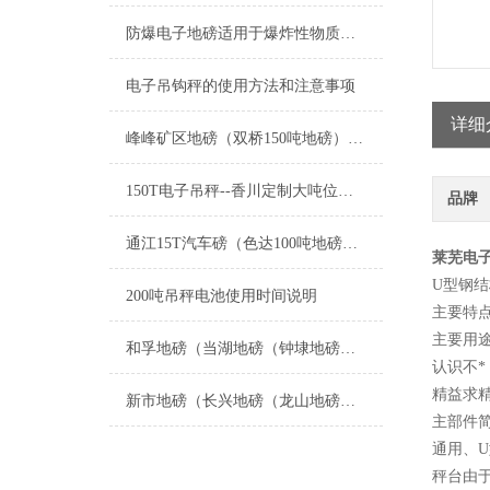
防爆电子地磅适用于爆炸性物质和危险场所的称重计量
电子吊钩秤的使用方法和注意事项
详细
峰峰矿区地磅（双桥150吨地磅）黄骅80吨地磅维修
150T电子吊秤--香川定制大吨位耐高温吊磅
品牌
通江15T汽车磅（色达100吨地磅）南江带打印汽车磅维修
莱芜电子
U型钢
200吨吊秤电池使用时间说明
主要特
主要用
和孚地磅（当湖地磅（钟埭地磅（曹桥地磅）乍浦地磅）新埭地磅维修
认识不
精益求
新市地磅（长兴地磅（龙山地磅（雉城地磅）画溪地磅）太湖地磅维修
主部件
通用、
秤台由