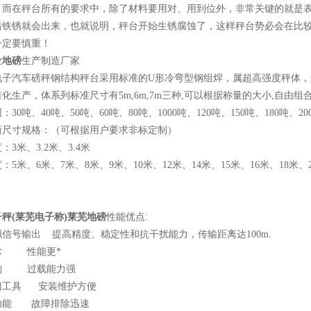
，而在秤台所有的要求中，除了材料要用对、用到位外，非常关键的就是
后铁锈就会出来，也就说明，秤台开始生锈腐蚀了，这样秤台势必会在比
一定要慎重！
业
地磅
生产制造厂家
电子汽车磅秤钢结构秤台采用标准的U形冷弯型钢组焊，属超高强度秤体，
化生产，体系列标准尺寸有5m,6m,7m三种,可以根据称量的大小,自由
30吨、40吨、50吨、60吨、80吨、1000吨、120吨、150吨、180吨、20
面尺寸规格：（可根据用户要求非标定制）
：3米、3.2米、3.4米
：5米、6米、7米、8米、9米、10米、12米、14米、15米、16米、18米、2
秤(莱芜电子称)莱芜地磅
性能优点:
信号输出 提高精度、稳定性和抗干扰能力，传输距离达100m.
术 性能更*
构 过载能力强
门工具 安装维护方便
功能 故障排除迅速