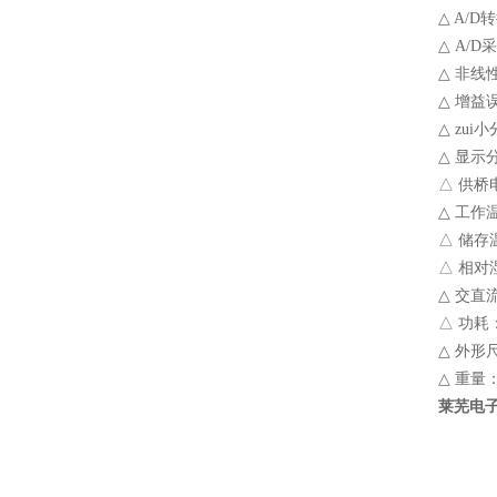
△ A/D
△ A/D
△ 非线性：
△ 增益
△ zui小
△ 显示分
△ 供桥电
△ 工作温
△ 储存温
△ 相对湿
△ 交直流
△ 功耗
△ 外形尺
△ 重量：
莱芜电子