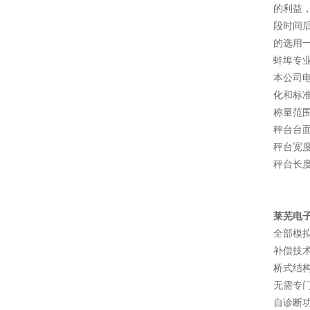
的利益
段时间
的选用
蚌埠专
本公司
化和标准
称量范围：
秤台台
秤台宽度
秤台长度
莱芜电子
全部模拟
补偿技
桥式结
无需专
自诊断