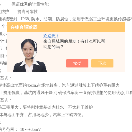
整 保证优秀的计量性能
境防护 提高可靠性
焊接密封 IP68, 防水、防潮、防腐蚀，适用于恶劣工业环境更换传感
安 全 过 载 : 150% FS
重显示器特性：
欢迎您！
累 计 数： 重量累计8位，累计次数值zui大8位，50个分类累加
来自局域网的朋友！有什么可以帮
助您的吗？
累 计 数： 按车号存贮车重或数字键入车重，可存贮1000组数据
功 能： 50组代码，可分别设定皮重、下限、欠量、超量、上限
印功能： 可打印时间、毛重、皮重、车号、货号
式
无基坑：
秤体高出地面约45cm,占场地较多，汽车通过引坡上下磅称重有阻力
施工费用低度，基坑内通风干燥,可确保汽车衡一直保持理想的使用状态,且
有基坑：
施工费用大，要特别注意基础内排水，不太利于维护
秤体与地面平齐，占用场地少，汽车上下磅方便。
数：
信号范围：-10～+35mV