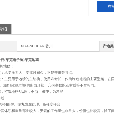
在
介绍
XIAGNCHUAN/香川
产地类
秤(莱芜电子称)莱芜地磅
结构地磅：
点：承受压力大，支撑时间久，不易变形等特点。
途：主要用于地磅的主结构，使用寿命长，作为制造地磅的主要型钢，在国
*，因而各国U型钢的断面形状、几何参数以及材质等不尽相同。
精，打造地磅*品质，创新、求变，为发展！
简述
U型钢组焊、抛丸防腐处理、高强度秤台
于其体积和重量都比较大，安装的工作量也非常大，价值也比较高，除了