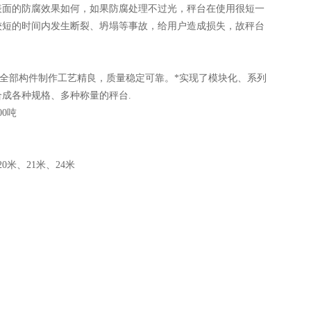
表面的防腐效果如何，如果防腐处理不过光，秤台在使用很短一
较短的时间内发生断裂、坍塌等事故，给用户造成损失，故秤台
全部构件制作工艺精良，质量稳定可靠。*实现了模块化、系列
组合成各种规格、多种称量的秤台.
00吨
0米、21米、24米