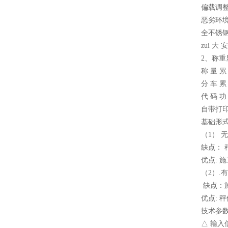
偏载调
恶劣环
全不锈钢
zui 大 
2、称
称 量 
分 车 
代 码 
自带打
基础形
（1） 
缺点： 
优点: 
（2）.
缺点：
优点: 
技术参
△ 输入