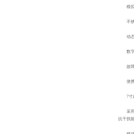
模拟式
不锈钢
动态、
数字滤
故障自
便携式
7寸超
采用数
抗干扰
移动式