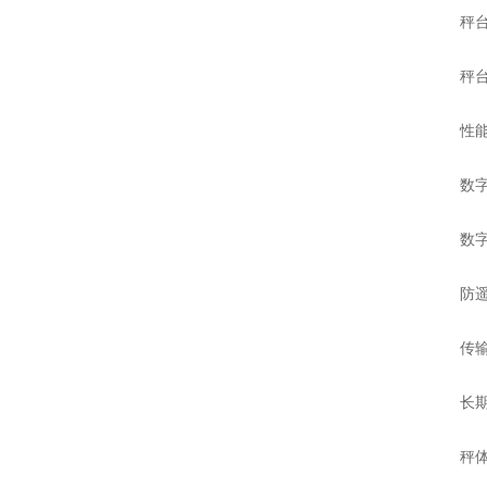
秤台宽度
秤台长度
性能
数字式
数字技
防遥控
传输距
长期可
秤体用