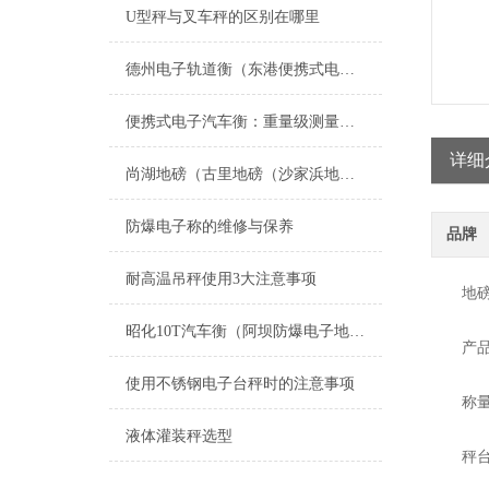
U型秤与叉车秤的区别在哪里
德州电子轨道衡（东港便携式电磅）惠民移动汽车衡
便携式电子汽车衡：重量级测量的灵活解决方案
详细
尚湖地磅（古里地磅（沙家浜地磅（支塘地磅）董浜地磅）海虞地磅维修
防爆电子称的维修与保养
品牌
耐高温吊秤使用3大注意事项
地磅
昭化10T汽车衡（阿坝防爆电子地磅）安居40T汽车磅维修
产品型号
使用不锈钢电子台秤时的注意事项
称量范围
液体灌装秤选型
秤台台