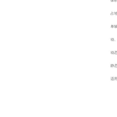
体积小
占地面
单轴重
动、静
动态精
静态精
适用场