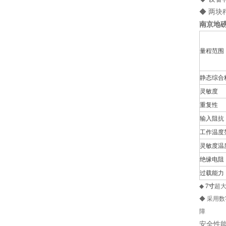
◆ 两块
南京地磅
量程范围
静态综合
灵敏度
重复性
输入阻抗
工作温度
灵敏度温
绝缘电阻
过载能力
◆
7
寸
超
◆ 采用
障
安全性