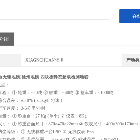
在
介绍
XIAGNCHUAN/香川
产地类
(无锡地磅)徐州地磅 四块板静态超载检测地磅
优点：
程： ① 轮重：≤20吨 ② 轴重：≤40吨 ③ 整车重：≤1000吨
误差： ±3.0% ( ≤5kg/h 匀速 )
行车速度： 3-5公里/小时
量： ① 称重台：27 Kg (单个) ② 仪表：8Kg
寸： ① 称重台面尺寸：870×470×22mm ② 仪表尺寸：400×300×170mm
防尘等级： ① 无线称重秤台IP67 ② 无线仪表IP65
存放条件： ① 温度范围： -30～+80℃ ② 相对湿度：＜90%RH