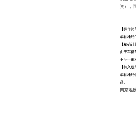
资），
【操作简
单轴地磅
【精确计
由于车辆
不至于偏
【持久耐
单轴地磅
品。
南京地磅