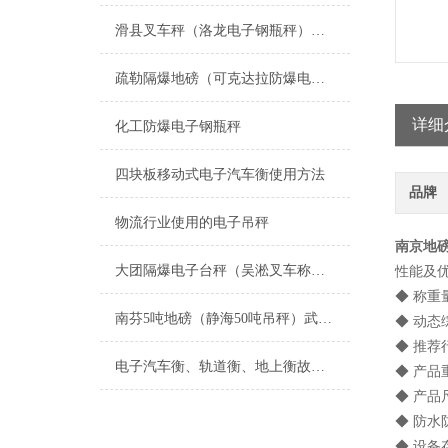
滑县叉车秤（洛龙电子钢瓶秤）山城滚筒秤维修
疏勒隔爆地磅（可克达拉防爆电子天平）阿图什透析轮椅秤维修
详细
化工防爆电子钢瓶秤
四块板移动式电子汽车衡使用方法
品牌
物流行业使用的电子吊秤
南京地磅
大团隔爆电子台秤（吴淞叉车称（书院防爆钢瓶秤维修
性能及
◆ 称重量
南芬5吨地磅（静海50吨吊秤）武清60吨汽车衡）银州电子轨道衡维修
◆ 动态综合
◆ 推荐
电子汽车衡、轨道衡、地上衡故障及排除
◆ 产品重
◆ 产品尺
◆ 防水
◆ 设备