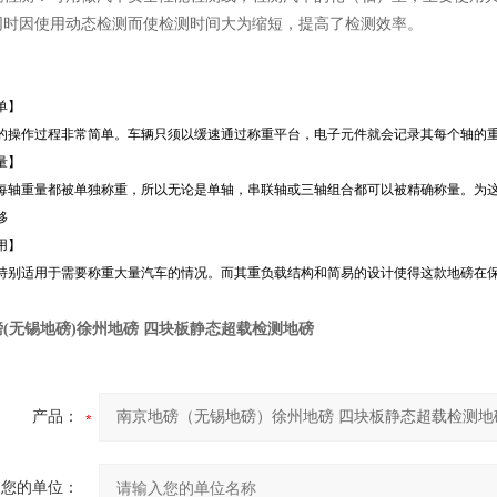
同时因使用动态检测而使检测时间大为缩短，提高了检测效率。
单】
的操作过程非常简单。车辆只须以缓速通过称重平台，电子元件就会记录其每个轴的
量】
每轴重量都被单独称重，所以无论是单轴，串联轴或三轴组合都可以被精确称量。为
移
用】
特别适用于需要称重大量汽车的情况。而其重负载结构和简易的设计使得这款地磅在
(无锡地磅)徐州地磅 四块板静态超载检测地磅
产品：
您的单位：