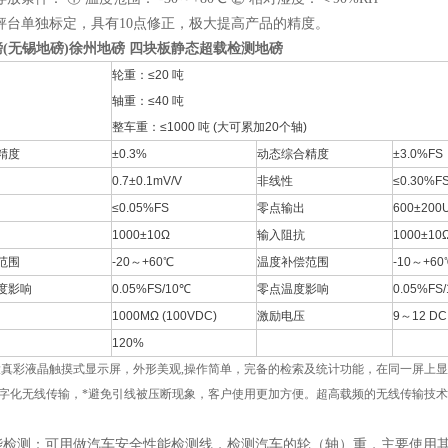
秤台单独标定，具有10点修正，极大提高产品的精度。
(无锡地磅)徐州地磅 四块板静态超载检测地磅
轮重：≤20 吨
轴重：≤40 吨
整车重：≤1000 吨 (大可累加20个轴)
精度
±0.3%
动态综合精度
±3.0%FS
0.7±0.1mV/V
非线性
≤0.30%F
≤0.05%FS
零点输出
600±200
1000±10Ω
输入阻抗
1000±10
范围
-20～+60℃
温度补偿范围
-10～+60
度影响
0.05%FS/10℃
零点温度影响
0.05%FS
1000MΩ (100VDC)
激励电压
9～12 DC
120%
大真彩液晶触摸式显示屏，外形美观,操作简单，完备的检索及统计功能，在同一屏上
数字化无线传输，*避免引线被压断现象，客户使用更加方便。超高载频的无线传输技
能检测：可用做汽车安全性能检测线，检测汽车的轮（轴）重，主要使用