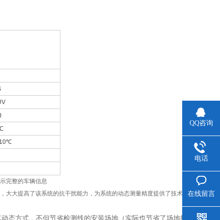
S
UV
Ω
QQ咨询
℃
/10℃
电话
显示完整的车辆信息
术，大大提高了该系统的抗干扰能力，为系统的动态测量精度提供了技术保
在线留言
其动态方式，不但节省检测线的安装场地（实际也节省了场地投