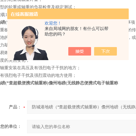
种类型的轮重或轴重的负荷检查及稳定测试；
载100吨无线汽车称重仪 昆明80吨无线便携式轴重秤价格
磅(*查超载便携式轴重称)儋州地磅(无线静态便携式电子轴重称
注意事项
欢迎您！
来自局域网的朋友！有什么可以帮
块称重板的传感器接头上都有一个标号。使用时，要与仪表箱操作面板上的
助您的吗？
现电池的电量不足时，要及时给予充电。以避免电池不能拖动微型打印机，
要用力敲击键盘，所有按键是软触摸形式的按键；
用易燃性材料清洁仪表；
温度的突然变化；
要将轴重安装在高压及有强烈电子干扰的地方；
要在有强烈电子干扰及强烈震动的地方使用；
磅(*查超载便携式轴重称)儋州地磅(无线静态便携式电子轴重称
产品：
您的单位：