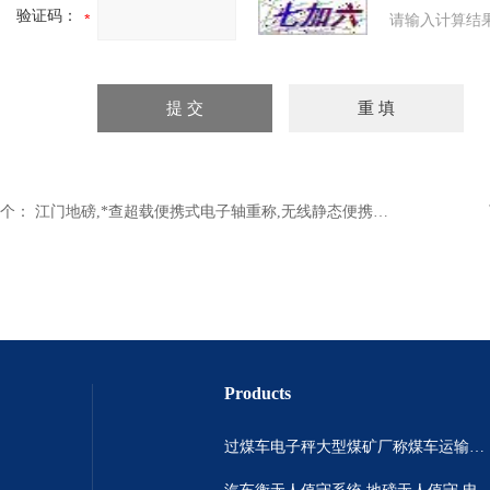
验证码：
请输入计算结
个：
江门地磅,*查超载便携式电子轴重称,无线静态便携式电子汽车衡
Products
过煤车电子秤大型煤矿厂称煤车运输过120吨汽车过磅称~山西晋城市150吨卡车过磅称.内蒙古重型100吨货车过磅称