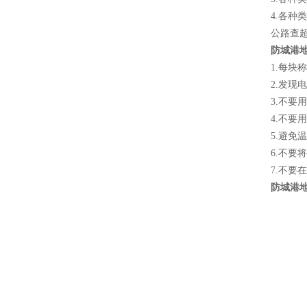
4.各
公路查超
防城港地
1.每
2.发
3.不
4.不要
5.避免
6.不
7.不
防城港地