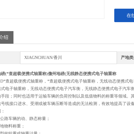
在
介绍
XIAGNCHUAN/香川
产地类
磅(*查超载便携式轴重称)儋州地磅(无线静态便携式电子轴重称
XC-D*查超载便携式轴重称，*查超载便携式电子轴重称，无线动态便携
携式电子轴重称，无线动态便携式电子汽车衡，无线静态便携式电子汽车衡
的手段；同时也适用于运输车辆的负荷控制以及低值物料的称重等领域。
信号线接口进水、受潮或被车辆压断等造成的无法检测，有效地提高了设
围：
于公路车辆的动、静态称量；
工地物料称重；
类型的轮重或轴重计量；