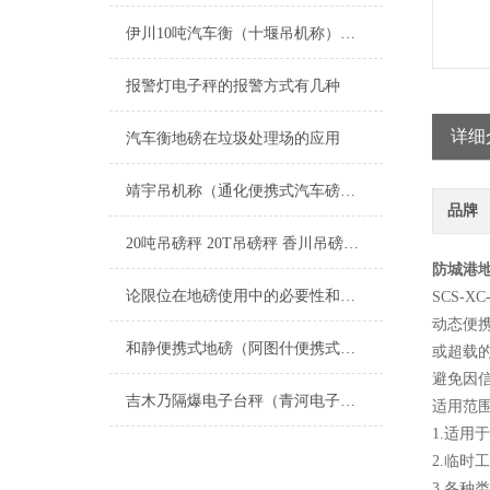
伊川10吨汽车衡（十堰吊机称）硚口15T吊秤维修
报警灯电子秤的报警方式有几种
详细
汽车衡地磅在垃圾处理场的应用
靖宇吊机称（通化便携式汽车磅）牡丹电子防爆吊称维修
品牌
20吨吊磅秤 20T吊磅秤 香川吊磅秤,30吨吊磅秤 30T吊磅秤，香川吊磅秤*
防城港地
论限位在地磅使用中的必要性和重要性
SCS-
动态便
和静便携式地磅（阿图什便携式地磅）阜康便携式地磅）策勒便携式地磅维修
或超载
避免因
吉木乃隔爆电子台秤（青河电子防爆磅秤）若羌防腐蚀钢瓶秤维修
适用范
1.适用
2.临时
3.各种