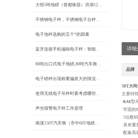
大悟5吨地磅（曾都衡器）洪湖120T吊秤维修
不锈钢电子秤，不锈钢电子台秤功能特点
电子地秤选购的五个*的因素
详细
蓝牙连接手机编辑电子秤：智能生活的新维度
80吨出口式电子地磅,80吨汽车衡出口到外蒙古
品牌
电子磅秤出现称重偏差大的情况如何应对
50T大
使用无线电子吊秤时要考虑哪些方面
主要特
·
型
KAE
声光报警电子秤工作原理
·牢固的
·5位数
南溪150T汽车衡（市中60T地磅）西区电子吊秤（东兴30T吊秤维修
·具有
·配备高