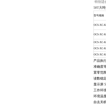
·特别
50T大
型号规格
OCS-XC-K
OCS-XC-K
OCS-XC-K
OCS-XC-K
OCS-XC-K
产品执
准确度
置零范
读数稳
:
显示屏
5
工作环
环境温
自去关