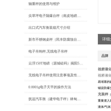
轴重秤的使用与维护
尖草坪电子隔爆台秤（南皮地磅制造厂）清徐电子防爆天平维修
出口式汽车衡装箱尺寸介绍
详细
新市不锈钢桌秤（民丰防腐蚀台称（塔城隔爆吊秤维修
电子吊钩秤,无线电子吊秤
品牌
云浮150T地磅（源城砝码）揭阳5T吊秤）道闸刷卡称重自动汽车衡维修
祝桥液化
无线电子吊秤使用注意事项及性能优势
祝桥液
易堵塞的
0.0001g电子天平的操作方法
铺设防爆
充装秤
抚远汽车衡（建华电子秤）林甸防爆秤）富拉尔基便携式地磅维修
重量灌入
液体/气