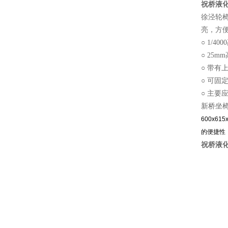
祝桥液化
徐泾轮
亮，方
○ 1/4
○ 25
○ 带有
○ 可固
○ 主要
新桥坐
600x6
的便捷性
祝桥液化