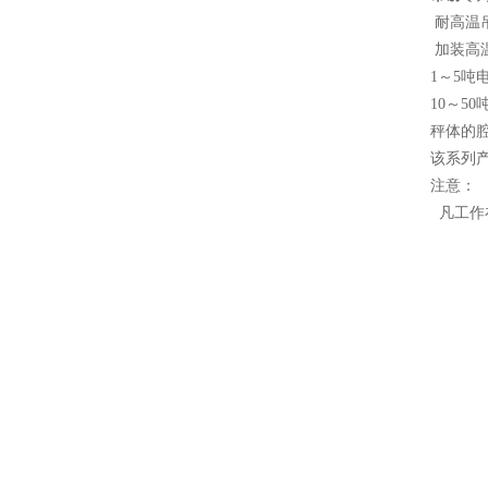
耐高温
加装高
1～5吨
10～5
秤体的
该系列
注意：
凡工作在