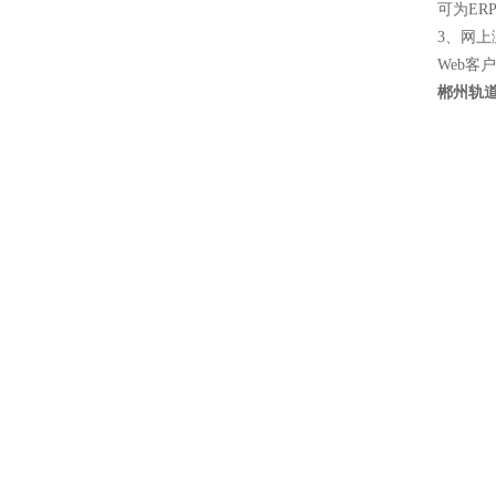
可为ER
3、网上
Web
郴州轨道