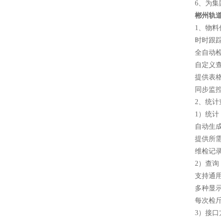
6、为集
郴州轨道
1、物
时时跟
全自动
自定义
提供表
同步监
2、统
1）统计
自动生
提供所
维检记
2）查询
支持通
多种显
每次检
3）接口