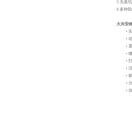
3.无
4.多种
大兴安岭
• 实
• 动
• 置
• 键
• 打
• 汉
• 轴
• 分
• 自