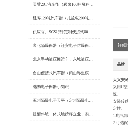
灵璧20T汽车衡（颍泉100吨吊秤）怀远汽车地磅）祁门50T地磅维修
延寿120吨汽车衡（扎兰屯200吨吊秤）通河不锈钢台称维修
供应香川SCS特殊定制便携式80吨汽车磅
详细
遵化隔爆衡器（迁安电子防爆衡器）朝阳防爆电子地磅维修
北京手动液压搬运车，东城液压搬运秤，叉车秤
品牌
台山便携式汽车衡（鹤山称重模块）潮阳称重模块）澄海地磅维修
大兴安岭
选购电子衡器小知识
采用U
速。
涿州隔爆电子天平（定州隔爆电子地磅）保定隔爆电子钢瓶秤维修
安装传
定性。
提醒斜坡一体式地磅秤企业，实惠的产品绝非劣质产品！
1.电
2.可选