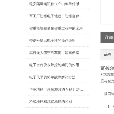
乾安隔爆钢瓶称（立山称重传感器）长岭称重模块安装）法库防爆电子吊秤维修
军工厂防爆电子地磅、防爆台秤、防爆案秤
称重模块在储罐称重过程中的应用
详细
带信号输出电子秤的操作说明
高行无人值守汽车衡（浦东便携式地磅）唐镇电子秤）杨浦电子汽车衡
品牌
电子台秤仪表带控制阀门的作用
富拉尔
SCS
电子天平的简单故障解决方法
度与稳
华蓥地磅（丹棱300T汽车磅）炉霍250吨地磅）广安过磅称维修
港口物
桥式地磅和坑式地磅的区别
1、秤