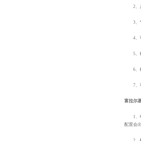
2、具
3、*
4、可
5、秤
6、秤台
7、可
富拉尔基
1、电
配置会
2、松