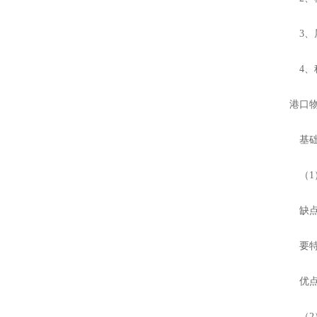
3、屏
4、称
港口物
基础
（1）
缺点：
要特别
优点：
（2）