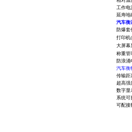
相对温
工作电源：
延寿地
汽车衡
防爆套件(
打印机
大屏幕
称重管
防浪涌
汽车衡
传输距
超高强
数字显
系统可
可配接