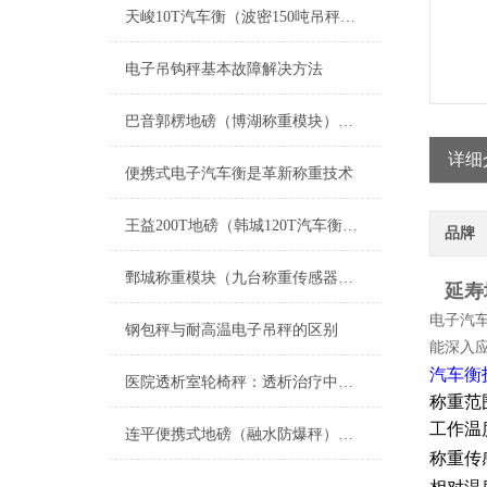
天峻10T汽车衡（波密150吨吊秤）左贡200吨地磅）南木林汽车衡维修
电子吊钩秤基本故障解决方法
巴音郭楞地磅（博湖称重模块）和硕便携式汽车衡维修
详细
便携式电子汽车衡是革新称重技术
王益200T地磅（韩城120T汽车衡）佳县自动过磅）眉县15吨吊秤维修
品牌
鄄城称重模块（九台称重传感器）滨州称重模块拉杆）芝罘电子隔爆衡器维修
延寿
电子汽
钢包秤与耐高温电子吊秤的区别
能深入
汽车衡
医院透析室轮椅秤：透析治疗中的精准工具
称重范围：
工作温
连平便携式地磅（融水防爆秤）融安电子秤）鹿寨汽车衡维修
称重传