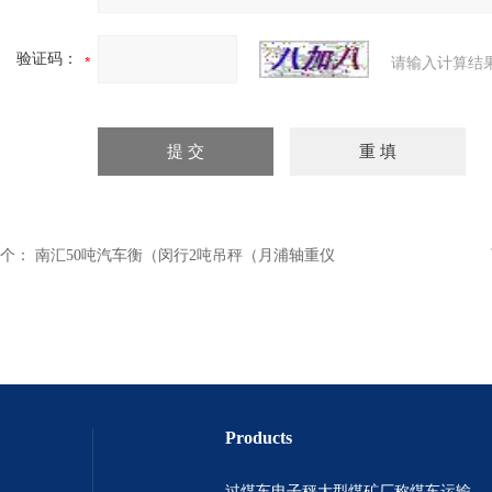
验证码：
请输入计算结
个：
南汇50吨汽车衡（闵行2吨吊秤（月浦轴重仪
Products
过煤车电子秤大型煤矿厂称煤车运输过120吨汽车过磅称~山西晋城市150吨卡车过磅称.内蒙古重型100吨货车过磅称