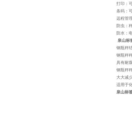
打印：
条码：
远程管
防虫：
防水：
泉山标
钢瓶秤
钢瓶秤
具有耐
钢瓶秤
大大减
适用于
泉山标签