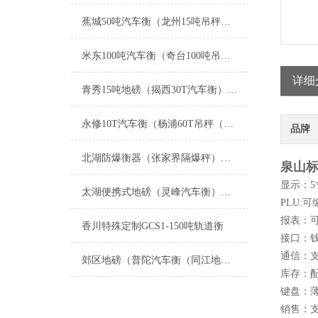
蕉城50吨汽车衡（龙州15吨吊秤）右江汽车地磅）宁德80吨地磅维修
米东100吨汽车衡（奇台100吨吊秤）天山150吨地磅）阿瓦提地磅维修
详细
青秀15吨地磅（揭西30T汽车衡）清新1T吊秤）兴业道闸称重地磅维修
永修10T汽车衡（杨浦60T吊秤（丰城无人值守地磅秤）上饶8T地磅维修
品牌
北湖防爆衡器（张家界隔爆秤）新田隔爆吊称）津市防爆电子油桶称维修
泉山标
显示：
5
太湖便携式地磅（灵峰汽车衡）孝丰防爆秤（昌硕地磅）安吉便携式汽车衡维修
PLU:
可
报表：
香川特殊定制GCS1-150吨轨道衡
接口：
通信：
郊区地磅（普陀汽车衡（同江地磅）虹口汽车衡）富锦地磅维修
库存：
键盘：
销售：