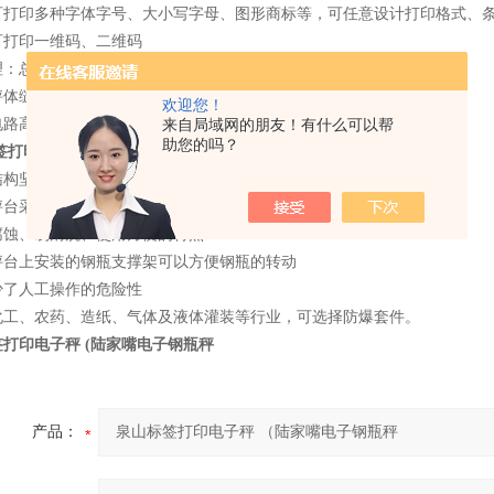
可打印多种字体字号、大小写字母、图形商标等，可任意设计打印格式、
可打印一维码、二维码
理：总店控制分店情况
秤体缝隙小于
0.3mm,
杜绝蟑螂入侵
欢迎您！
电路高度集成在秤头，避免电路、按键等进水损坏
来自局域网的朋友！有什么可以帮
助您的吗？
签打印电子秤 (陆家嘴电子钢瓶秤
结构坚固,带有缓冲机构
秤台采用框架结构，表面进行防腐喷塑处理
腐蚀、易清洗、使用方便的特点
秤台上安装的钢瓶支撑架可以方便钢瓶的转动
少了人工操作的危险性
化工、农药、造纸、气体及液体灌装等行业，可选择防爆套件。
打印电子秤 (陆家嘴电子钢瓶秤
产品：