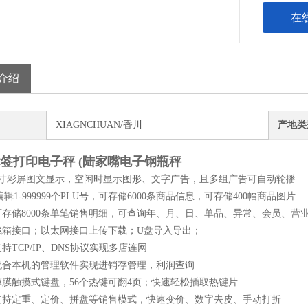
在
介绍
XIAGNCHUAN/香川
产地类
签打印电子秤 (陆家嘴电子钢瓶秤
寸彩屏图文显示，空闲时显示图形、文字广告，且多组广告可自动轮播
编辑
1-999999
个
PLU
号，可存储
6000
条商品信息，可存储
400
幅商品图片
可存储
8000
条单笔销售明细，可查询年、月、日、单品、异常、会员、营
钱箱接口；以太网接口上传下载；
U
盘导入导出；
支持
TCP/IP
、
DNS
协议实现多店连网
配合本机的管理软件实现进销存管理，利润查询
薄膜触摸式键盘，
56
个热键可翻
4
页；快速轻松插取热键片
支持定重、定价、拼盘等销售模式，快速变价、数字去皮、手动打折