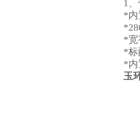
1
*
*
*
*标
*内
玉