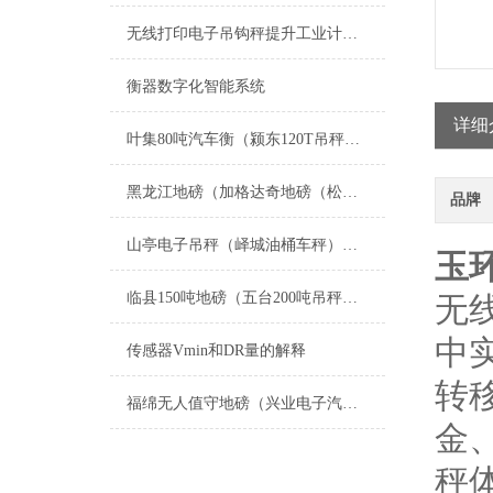
无线打印电子吊钩秤提升工业计量效率的革新技术
衡器数字化智能系统
详细
叶集80吨汽车衡（颍东120T吊秤）舒城便携式地磅）萧县50吨地磅维修
黑龙江地磅（加格达奇地磅（松岭地磅（新林地磅）呼中地磅）漠河地磅维修
品牌
山亭电子吊秤（峄城油桶车秤）沂源电子叉车秤维修
玉
临县150吨地磅（五台200吨吊秤）岢岚200T汽车衡）侯马汽车衡维修
无
中
传感器Vmin和DR量的解释
转
福绵无人值守地磅（兴业电子汽车衡）钦州汽车衡）港北地磅维修
金
秤