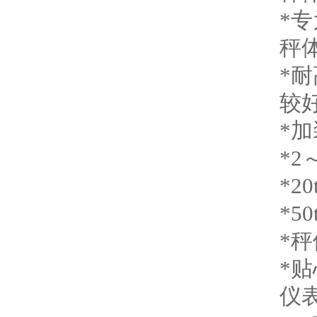
*
秤
*
较
*
*2
*2
*5
*
*
仪