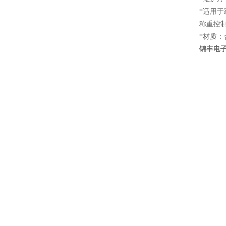
*适用
称重控
*材质：
锦丰电子