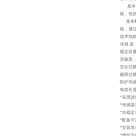
基本配
能，包
基本配
能，通
技术指
传感 器：
额定容量： 
灵敏度： m
安全过载：
极限过载：
防护等级
电缆长度：m
*采用进
*传感器满足
*自稳
*配备
*安装简
*维护