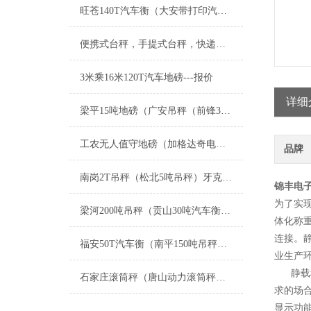
旺苍140T汽车衡（大安带打印汽车磅）稻城50吨地磅维修
便携式台秤，手提式台秤，快递电子秤
3米乘16米120T汽车地磅---报价
详细
梁平15吨地磅（广安吊秤（前锋30T吊秤）武隆60T地磅维修
工农无人值守地磅（加格达奇电子地磅）四方台电子汽车衡维修
品牌
南岗2T吊秤（松北5吨吊秤）牙克石3吨吊秤）平房120T吊秤维修
锦丰电子
为了实
梁河200吨吊秤（贡山30吨汽车衡）水富吊秤）瑞丽10吨地磅维修
体化称
连接。
福安50T汽车衡（南平150吨吊秤）田东汽车磅）新罗120T地磅维修
业生产
静载称
石家庄滚筒秤（唐山动力滚筒秤）长安动力滚筒称维修
求的场
显示功