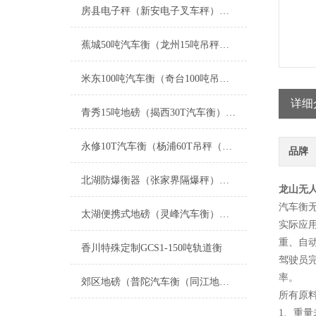
房县电子秤（新安电子叉车秤）竹溪吊秤维修
蕉城50吨汽车衡（龙州15吨吊秤）右江汽车地磅）宁德80吨地磅维修
米东100吨汽车衡（奇台100吨吊秤）天山150吨地磅）阿瓦提地磅维修
详细
青秀15吨地磅（揭西30T汽车衡）清新1T吊秤）兴业道闸称重地磅维修
永修10T汽车衡（杨浦60T吊秤（丰城无人值守地磅秤）上饶8T地磅维修
品牌
北湖防爆衡器（张家界隔爆秤）新田隔爆吊称）津市防爆电子油桶称维修
龙山无
汽车衡
太湖便携式地磅（灵峰汽车衡）孝丰防爆秤（昌硕地磅）安吉便携式汽车衡维修
实际应
重、自
香川特殊定制GCS1-150吨轨道衡
驾驶员
率。
郊区地磅（普陀汽车衡（同江地磅）虹口汽车衡）富锦地磅维修
所有原
1、重