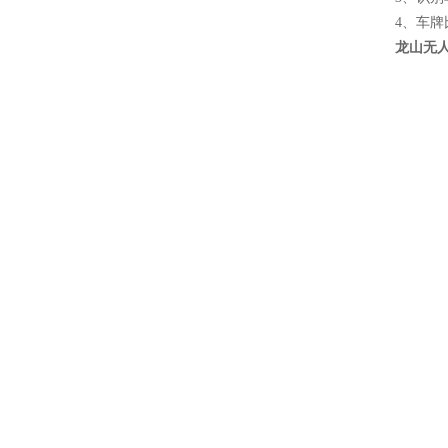
4、车
龙山无