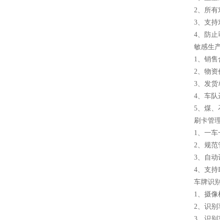
2、所
3、支
4、防止
敏感生
1、销
2、物
3、发货
4、车队
5、煤
刷卡管
1、一
2、规
3、自
4、支持
车牌识
1、摄
2、识
3、识别