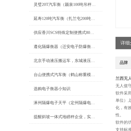
灵璧20T汽车衡（颍泉100吨吊秤）怀远汽车地磅）祁门50T地磅维修
延寿120吨汽车衡（扎兰屯200吨吊秤）通河不锈钢台称维修
供应香川SCS特殊定制便携式80吨汽车磅
详细
遵化隔爆衡器（迁安电子防爆衡器）朝阳防爆电子地磅维修
北京手动液压搬运车，东城液压搬运秤，叉车秤
品牌
台山便携式汽车衡（鹤山称重模块）潮阳称重模块）澄海地磅维修
兰西无
无人值
选购电子衡器小知识
软件采用
单位）
涿州隔爆电子天平（定州隔爆电子地磅）保定隔爆电子钢瓶秤维修
化，有
性。
提醒斜坡一体式地磅秤企业，实惠的产品绝非劣质产品！
软件的
支持标