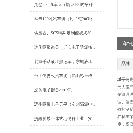
灵璧20T汽车衡（颍泉100吨吊秤）怀远汽车地磅）祁门50T地磅维修
延寿120吨汽车衡（扎兰屯200吨吊秤）通河不锈钢台称维修
供应香川SCS特殊定制便携式80吨汽车磅
详细
遵化隔爆衡器（迁安电子防爆衡器）朝阳防爆电子地磅维修
北京手动液压搬运车，东城液压搬运秤，叉车秤
品牌
台山便携式汽车衡（鹤山称重模块）潮阳称重模块）澄海地磅维修
城子河
无人值
选购电子衡器小知识
销管理
理、运
涿州隔爆电子天平（定州隔爆电子地磅）保定隔爆电子钢瓶秤维修
效控制
在称重
提醒斜坡一体式地磅秤企业，实惠的产品绝非劣质产品！
度，提