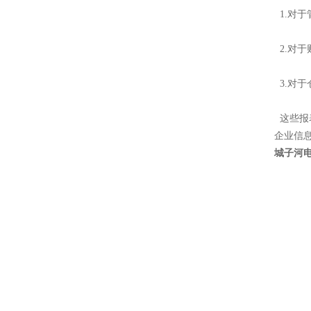
1.对
2.对
3.对
这些报
企业信
城子河