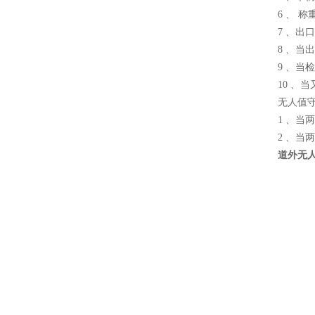
6 、 
7 、出
8 、当
9 、
10 、
无人值
1 、
2 、
道外无