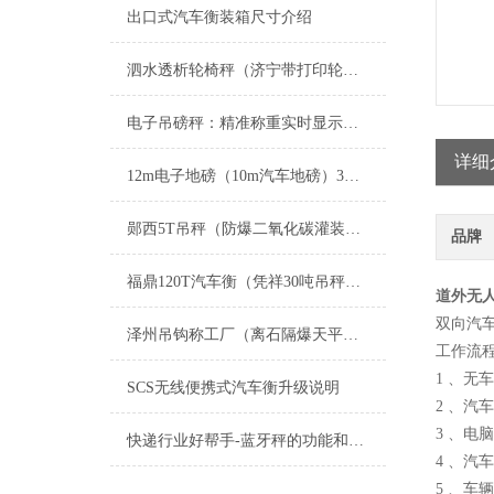
出口式汽车衡装箱尺寸介绍
泗水透析轮椅秤（济宁带打印轮椅秤）奎文超低台面轮椅地磅秤维修
电子吊磅秤：精准称重实时显示，工业起重称重核心设备
详细
12m电子地磅（10m汽车地磅）3X20米汽车磅维修
郧西5T吊秤（防爆二氧化碳灌装秤）江汉100T地磅工艺流程
品牌
福鼎120T汽车衡（凭祥30吨吊秤）金城江轴重仪）建瓯50吨地磅维修
道外无
双向汽
泽州吊钩称工厂（离石隔爆天平）城区钢瓶称多少钱）长治防爆称报价维修
工作流
1 、
SCS无线便携式汽车衡升级说明
2 、
3 、
快递行业好帮手-蓝牙秤的功能和特点
4 、
5 、