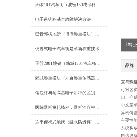
天峻10T汽车衡（波密150吨吊秤）左贡200吨地磅）南木林汽车衡维修
电子吊钩秤基本故障解决方法
巴音郭楞地磅（博湖称重模块）和硕便携式汽车衡维修
详细
便携式电子汽车衡是革新称重技术
王益200T地磅（韩城120T汽车衡）佳县自动过磅）眉县15吨吊秤维修
品牌
鄄城称重模块（九台称重传感器）滨州称重模块拉杆）芝罘电子隔爆衡器维修
东乌珠
可对各
钢包秤与耐高温电子吊秤的区别
山、仓
中文菜
医院透析室轮椅秤：透析治疗中的精准工具
算机键
主要性能
连平便携式地磅（融水防爆秤）融安电子秤）鹿寨汽车衡维修
系统构
自选设