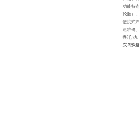
功能特
轮胎）
便携式
速准确
搬迁,动
东乌珠