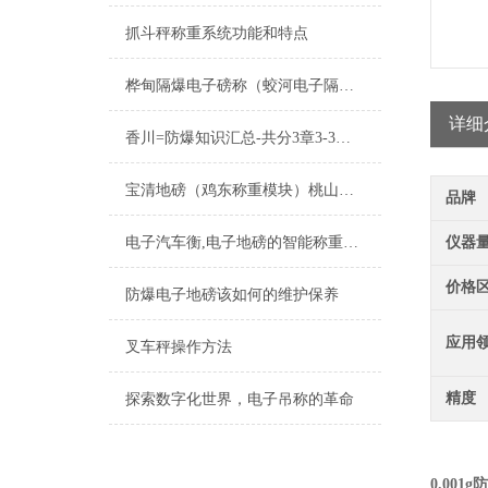
抓斗秤称重系统功能和特点
桦甸隔爆电子磅称（蛟河电子隔爆台秤）舒兰电子隔爆桌秤维修
详细
香川=防爆知识汇总-共分3章3-3防爆电子秤
宝清地磅（鸡东称重模块）桃山称重模块）绥化便携式汽车衡维修
品牌
电子汽车衡,电子地磅的智能称重解决方案
仪器
价格
防爆电子地磅该如何的维护保养
应用
叉车秤操作方法
精度
探索数字化世界，电子吊称的革命
0.001