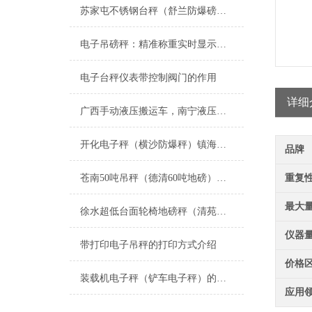
苏家屯不锈钢台秤（舒兰防爆磅秤）辉南防腐蚀台称）昌邑电子隔爆秤维修
电子吊磅秤：精准称重实时显示，工业起重称重核心设备
电子台秤仪表带控制阀门的作用
详细
广西手动液压搬运车，南宁液压搬运秤，叉车秤
开化电子秤（横沙防爆秤）镇海称重模块（临海防爆秤）向化电子秤维修
品牌
苍南50吨吊秤（德清60吨地磅）东阳100吨汽车衡）柘林静态轨道衡维修
重复
最大
徐水超低台面轮椅地磅秤（清苑医用轮椅秤）满城轮椅称维修
仪器
带打印电子吊秤的打印方式介绍
价格
装载机电子秤（铲车电子秤）的应用领域
应用