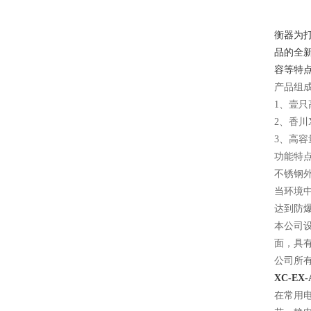
衡器为打
品的全
容等特
产品组
1、壹
2、香川
3、高容
功能特点
不锈钢
当环境
达到防
本公司
面，具
公司所
XC-EX
在常用