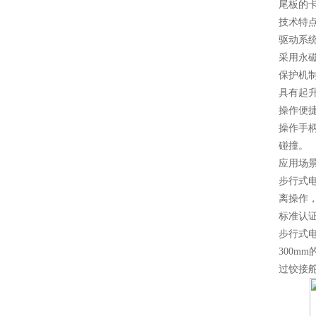
尾板的
技术特
驱动系
采用永
保护机
具有起
操作便
操作手
碰撞
。
应用场
步行式
离操作
标准认
步行式
300mm
过铰接