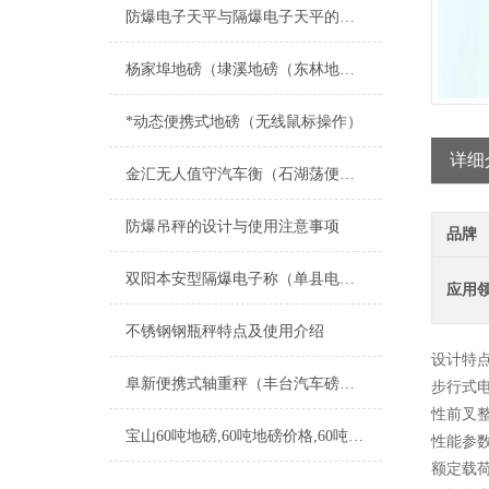
防爆电子天平与隔爆电子天平的区别分析
杨家埠地磅（埭溪地磅（东林地磅（道场地磅）南浔地磅）练市地磅维修
*动态便携式地磅（无线鼠标操作）
详细
金汇无人值守汽车衡（石湖荡便携式地磅）徐泾无人值守地磅维修
防爆吊秤的设计与使用注意事项
品牌
双阳本安型隔爆电子称（单县电子防爆磅称）兰陵隔爆电子叉车秤维修
应用
不锈钢钢瓶秤特点及使用介绍
设计特
阜新便携式轴重秤（丰台汽车磅厂家（东丽汽车衡报价）津南汽车地磅维修
步行式
性
前叉
宝山60吨地磅,60吨地磅价格,60吨地磅多少钱
性能参
额定载