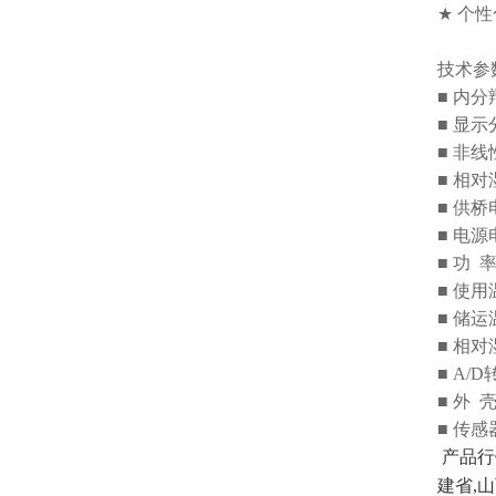
★
个性
技术参
■
内分
■
显示
■
非线
■
相对
■
供桥
■
电源
■
功
■
使用
■
储运
■
相对
■ A/D
■
外
■
传感
产品行
建省
,
山