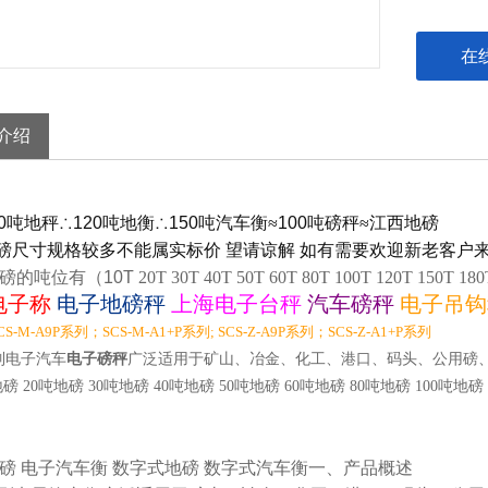
在
介绍
0
吨地秤∴
120
吨地衡∴
150
吨汽车衡≈
100
吨磅秤≈江西地磅
磅尺寸规格较多不能属实标价 望请谅解 如有需要欢迎新老客户来
磅的吨位有（10T
20T 30T 40T 50T 60T 80T 100T 120T 150T 180
电子称
电子地磅秤
上海电子台秤
汽车磅秤
电子吊钩
S-M-A9P系列；SCS-M-A1+P系列; SCS-Z-A9P系列；SCS-Z-A1+P系列
系列电子汽车
电子磅秤
广泛适用于矿山、冶金、化工、港口、码头、公用磅
磅 20吨地磅 30吨地磅 40吨地磅 50吨地磅 60吨地磅 80吨地磅 100吨地磅 
磅
电子汽车衡
数字式地磅
数字式汽车衡一、产品概述