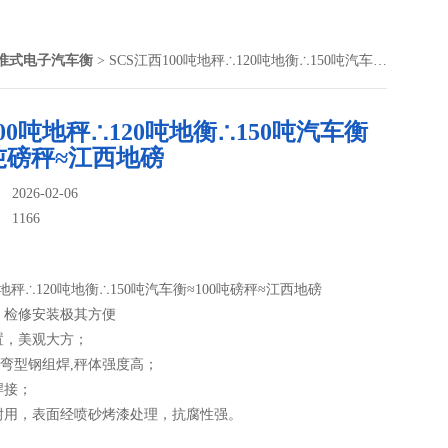
准式电子汽车衡
> SCS江西100吨地秤∴120吨地衡∴150吨汽车衡≈100吨磅秤≈江西地磅
00吨地秤∴120吨地衡∴150吨汽车衡
0吨磅秤≈江西地磅
026-02-06
：
1166
吨地秤∴120吨地衡∴150吨汽车衡≈100吨磅秤≈江西地磅
，检修安装极其方便
置，美观大方；
冷弯型钢组焊,秤体强度高；
焊接；
耐用，表面经喷砂烤漆处理，抗腐性强。