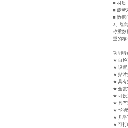
■
材质
■
疲劳
■
数据
2
、智
称重数
重的核
功能特
★
自检
★
设置
★
贴片
★
具有
★
全数
★
可设
★
具有
★
*的
★
几乎
★
可打