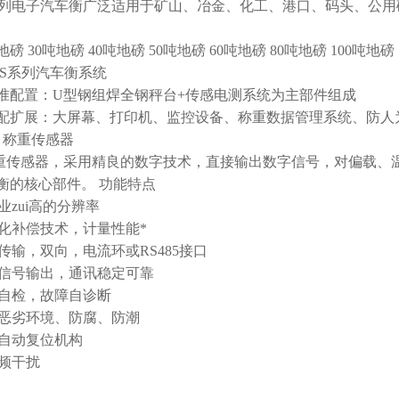
列电子汽车衡广泛适用于矿山、冶金、化工、港口、码头、公用
地磅
30
吨地磅
40
吨地磅
50
吨地磅
60
吨地磅
80
吨地磅
100
吨地磅
S
系列汽车衡系统
准配置：
U
型钢组焊全钢秤台
+
传感电测系统为主部件组成
配扩展：大屏幕、打印机、监控设备、称重数据管理系统、防人
、称重传感器
重传感器，采用精良的数字技术，直接输出数字信号，对偏载、
衡的核心部件。
功能特点
业zui高的分辨率
化补偿技术，计量性能*
传输，双向，电流环或
RS485
接口
信号输出，通讯稳定可靠
自检，故障自诊断
恶劣环境、防腐、防潮
自动复位机构
频干扰