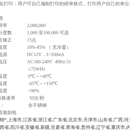
化打印：用户可自己编制打印的磅单格式，打印用户自己的单位
数
辩率
2,000,000
分度数
1,000
至
100,000
可选
性修正
15
点
湿度
10%-85% （
无冷凝
）
电源
DC12V
，
I>350mA
电压
AC180-240V 49Hz-51
率
≤75WHz
温度
0℃
～
+
40℃
温度
-65℃
～
+
150℃
湿度
<90%
转换速率
50
次
/
秒
壳：
全不锈钢
器激励电
销*
,
上海市
,
江苏省
,
浙江省
,
广东省
,
北京市
,
天津市
,
山东省
,
广西
,
河
西省
,
四川省
,
安徽省
,
新疆
,
甘肃省
,
青海省
,
贵州省
,
辽宁省
,
重庆市
,