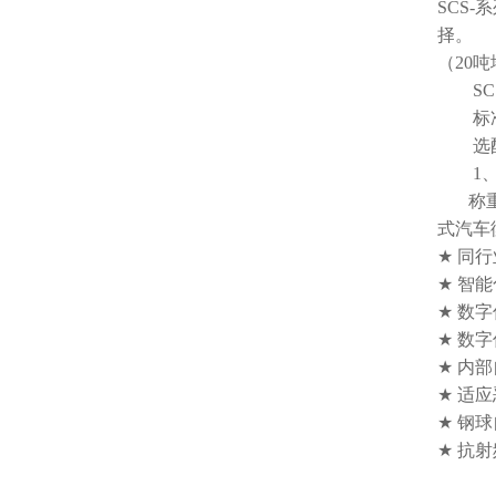
SCS-
系
择。
（
20
吨
SC
标
选
1
称
式汽车
★
同行
★
智能
★
数字
★
数字
★
内部
★
适应
★
钢球
★
抗射