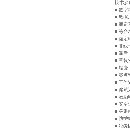
技术参
■
数字
■
数据
■
额定
■
综合
■
额定
■
非线
■
滞后
■
重复
■
蠕变
■
零点
■
工作
■
储藏
■
激励
■
安全
■
极限
■
防护
■
绝缘