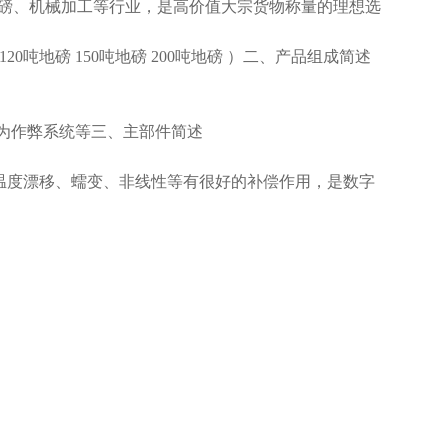
磅、机械加工等行业，是高价值大宗货物称量的理想选
120
吨地磅
150
吨地磅
200
吨地磅
）二、产品组成简述
为作弊系统等三、主部件简述
温度漂移、蠕变、非线性等有很好的补偿作用，是数字