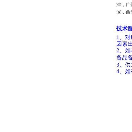
津，广
滨，西
技术
1
、对
因素
2
、如
备品
3
、供
4
、如