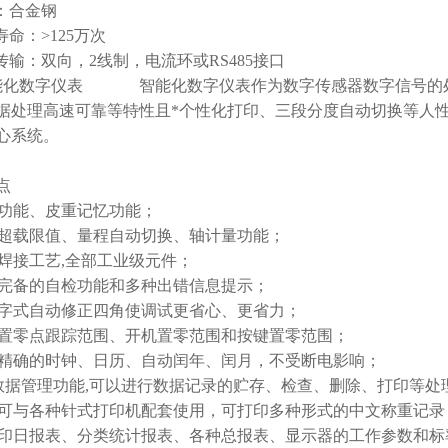
：合金钢
寿命：
>125
万次
传输：双向，
2
线制，电流环或
RS485
接口
能化数字仪表
智能化数字仪表作为数字传感器数字信号的
据处理高速可靠等特性且*个性化打印、三段分度自动切换等人
心系统。
点
功能、皮重记忆功能；
超载限值、量程自动切换、轴计量功能；
焊接工艺
,
全部工业级元件；
完备的自检功能和多种出错信息提示；
字式自动修正四角使调试更省心、更省力；
置零点跟踪范围、开机置零范围和按键置零范围；
精确的时钟、日历、自动闰年、闰月，不受断电影响；
数据管理功能
,
可以进行数据记录的贮存、检查、删除、打印等处
可与各种针式打印机配套使用，可打印多种形式的中文称重记录
印日报表、分类统计报表、各种总报表、显示器的工作参数和标