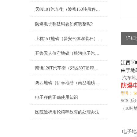
天峻10T汽车衡（波密150吨吊秤）左贡200吨地磅）南木林汽车衡维修
防爆电子称砝码要如何调整呢?
详细
上杭15T地磅（晋安气体灌装秤）扶绥200T吊秤）平潭20吨汽车衡维修
开鲁无人值守地磅（根河电子汽车衡）哈巴河防爆秤维修
江西
10
南谯120T汽车衡（郊区80T吊秤）八公山汽车磅）明光200T地磅维修
由于地
汽车地
鸡西地磅（伊春地磅（南岔地磅（友好地磅）西林地磅）翠峦地磅维修
防爆
型号： SC
电子秤的正确使用知识
SCS-
（10吨地
医院透析用轮椅秤故障的处理办法
电子地