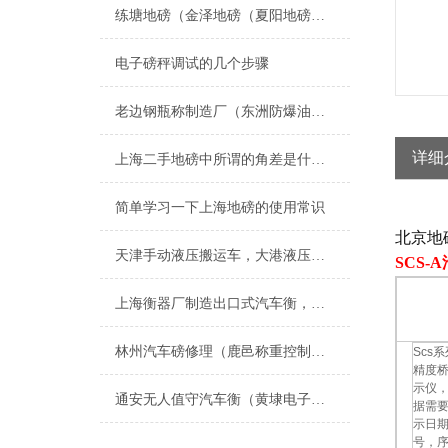
练塘地磅（金泽地磅（夏阳地磅（盈浦地磅）香花桥地磅）奉贤地磅维修
电子磅秤调试的几个步骤
老边钢瓶称制造厂（东洲防爆油桶称（宽甸电子秤）太平隔爆电子磅称维修
详细
上海二手地磅中所谓的角差是什么呢
简单学习一下上海地磅的使用常识
北京地
天津手动液压搬运车，大港液压搬运秤，叉车秤
SCS-
上海衡器厂制造出口式汽车衡，浙江出口式地磅，江苏出口式电子地磅厂家
林州汽车磅修理（鹿邑称重控制模块（焦作称重模块安装）沈丘称重模块维修
Scs
精度
示仪
通安无人值守汽车衡（黄埭电子秤）太平便携式汽车衡）光福汽车衡维修
据需
示日
号，序