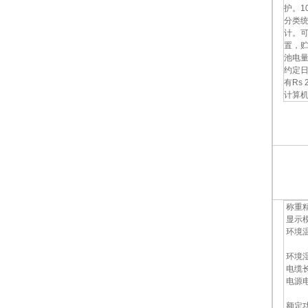
护。1
分类
计。可
置，
池电
约定日
有Rs
计算
称重精
显示模
环境温度
称重
环境湿
电缆长
电源电
DC
额定功