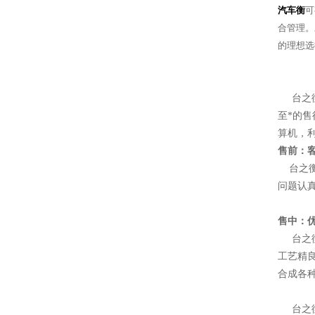
汽车衡
可
合管理。
的理想选
台之衡
至*的
算机，
售前：客
台之衡
问题认
售中：优
台之衡
工艺精
合成各
台之衡