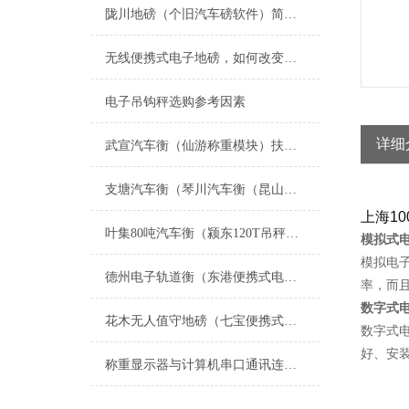
陇川地磅（个旧汽车磅软件）简阳80T地磅）泸西无线便携式汽车衡维修
无线便携式电子地磅，如何改变称重方式？
电子吊钩秤选购参考因素
详细
武宣汽车衡（仙游称重模块）扶绥防爆秤）延平便携式地磅维修
支塘汽车衡（琴川汽车衡（昆山汽车衡）千灯汽车衡）淀山湖汽车衡维修
上海
10
叶集80吨汽车衡（颍东120T吊秤）舒城便携式地磅）萧县50吨地磅维修
模拟式
模拟电
德州电子轨道衡（东港便携式电磅）惠民移动汽车衡
率，而
数字式
花木无人值守地磅（七宝便携式汽车衡）漕泾电子秤）梅陇地磅维修
数字式
好、安
称重显示器与计算机串口通讯连接方式