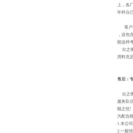
上，各
年秤台
客户在
，这包
能这样
台之衡
用料充
售后：专
台之衡
服务队
顾之忧!
为配合
1.本公
2.一