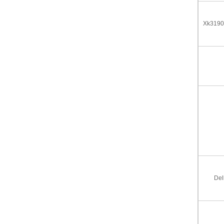
Xk31
Del