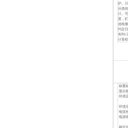
护。1
分类
计。可
置，
池电
约定日
有Rs
计算
称重精
显示模
环境温度
称重
环境湿
电缆长
电源电
DC
额定功