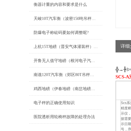
衡器计重的内容和要求是什么
天峻10T汽车衡（波密150吨吊秤）左贡200吨地磅）南木林汽车衡维修
防爆电子称砝码要如何调整呢?
详细
上杭15T地磅（晋安气体灌装秤）扶绥200T吊秤）平潭20吨汽车衡维修
开鲁无人值守地磅（根河电子汽车衡）哈巴河防爆秤维修
╬→
╊
3
南谯120T汽车衡（郊区80T吊秤）八公山汽车磅）明光200T地磅维修
SCS-
鸡西地磅（伊春地磅（南岔地磅（友好地磅）西林地磅）翠峦地磅维修
电子秤的正确使用知识
Scs
精度
示仪
医院透析用轮椅秤故障的处理办法
据需
示日
号，序