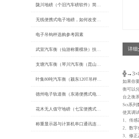
陇川地磅（个旧汽车磅软件）简阳80T地磅）泸西无线便携式汽车衡维修
无线便携式电子地磅，如何改变称重方式？
电子吊钩秤选购参考因素
详细
武宣汽车衡（仙游称重模块）扶绥防爆秤）延平便携式地磅维修
支塘汽车衡（琴川汽车衡（昆山汽车衡）千灯汽车衡）淀山湖汽车衡维修
╬→
3
×
叶集80吨汽车衡（颍东120T吊秤）舒城便携式地磅）萧县50吨地磅维修
如果你
衡可以
德州电子轨道衡（东港便携式电磅）惠民移动汽车衡
台之衡
Scs
花木无人值守地磅（七宝便携式汽车衡）漕泾电子秤）梅陇地磅维修
使其调
1、传感
称重显示器与计算机串口通讯连接方式
2、数
3、修