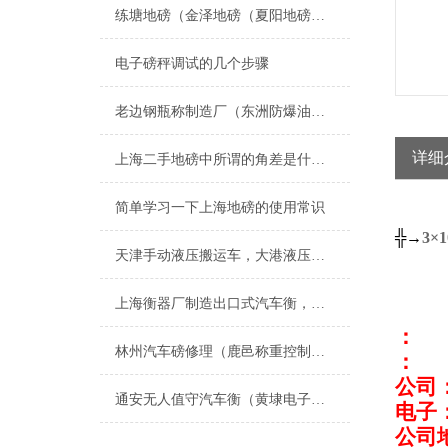
练塘地磅（金泽地磅（夏阳地磅（盈浦地磅）香花桥地磅）奉贤地磅维修
电子磅秤调试的几个步骤
老边钢瓶称制造厂（东洲防爆油桶称（宽甸电子秤）太平隔爆电子磅称维修
详细
上海二手地磅中所谓的角差是什么呢
简单学习一下上海地磅的使用常识
╬→
3
×
1
天津手动液压搬运车，大港液压搬运秤，叉车秤
上海衡器厂制造出口式汽车衡，浙江出口式地磅，江苏出口式电子地磅厂家
：
林州汽车磅修理（鹿邑称重控制模块（焦作称重模块安装）沈丘称重模块维修
：
公司
通安无人值守汽车衡（黄埭电子秤）太平便携式汽车衡）光福汽车衡维修
电子
公司