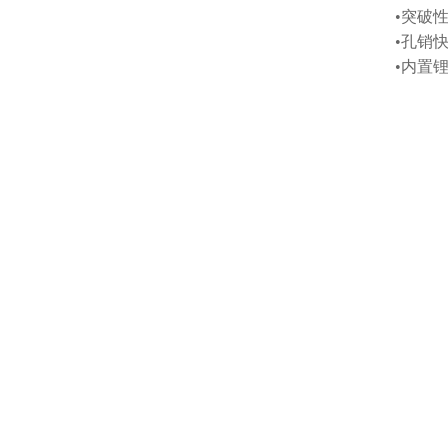
•突破
•孔销
•内置