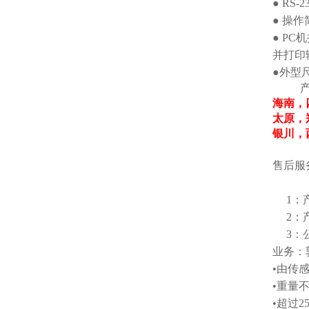
● RS
● 操
● P
并打印
●外型尺寸
海南，
太原，
银川，
售后服
1：
2：
3：
业务：郭
•由传
•重量
•超过