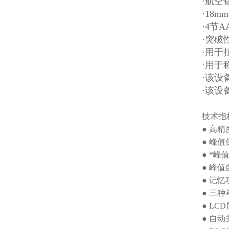
·航空
·18
·4节
·突破
·用于
·用于
·该设
·该设
技术指
● 高精
● 峰
● *
● 峰
● 记
● 三
● LC
● 自