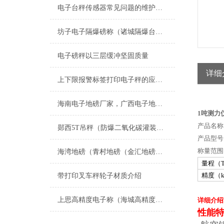
电子台秤传感器常见问题的维护方法
坊子电子隔爆磅称（诸城隔爆台称）青州隔爆天平维修
电子磅秤以三层缓冲坚固质量
详细
上下限报警标签打印电子秤的应用与发展
海南电子地磅厂家，广西电子地磅厂家；四川电子地磅厂家；湖北电子地磅厂家；重庆电子地磅厂家
1吨测力
产品名称
郧西5T吊秤（防爆二氧化碳灌装秤）江汉100T地磅工艺流程
产品型号：
称量范围：
海湾地磅（青村地磅（金汇地磅（西渡地磅）奉浦地磅）南桥地磅维修
量程（
精度（k
带打印叉车秤轮子材质介绍
上思高精度电子称（海城高精度吊秤）陆丰吊秤）银海高精度台秤维修
详细介绍
性能