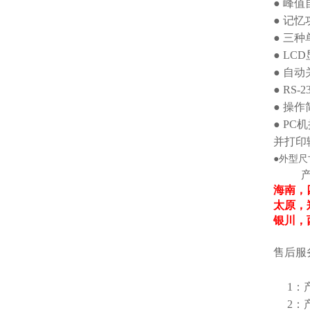
● 峰
● 记
● 三
● LC
● 自
● RS
● 操
● P
并打印
●外型尺寸 
海南，
太原，
银川，
售后服
1：
2：