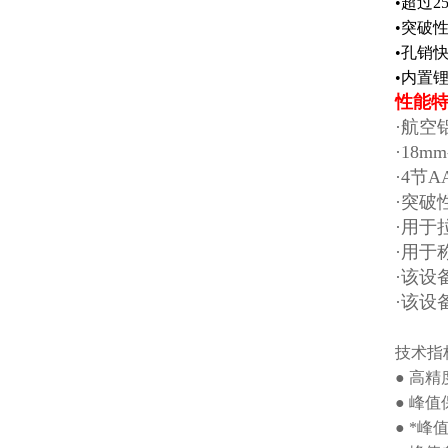
•超过
•突破
•孔销
•内置
性能
·航空
·18
·4节
·突破
·用于
·用于
·该设
·该设
技术指
● 高精
● 峰
● *