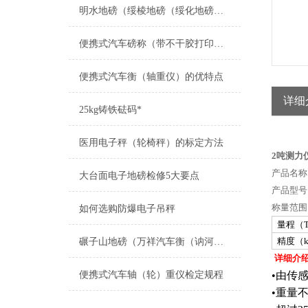
明水地磅（绥棱地磅（绥化地磅（桃山地磅）新兴地磅）茄子河地磅维修
便携式汽车磅称（带不干胶打印地磅）便携式汽车电子磅秤维修
便携式汽车衡（轴重仪）的优特点
详细
25kg铸铁砝码*
医用电子秤（轮椅秤）的标定方法
2吨测力
产品名称
大台面电子地磅检修5大要点
产品型号：
称量范围：
如何选购防爆电子吊秤
量程（
精度（k
碾子山地磅（万祥汽车衡（讷河地磅）老港汽车衡）龙江地磅维修
详细介
便携式汽车轴（轮）重仪检定规程
•由传
•重量