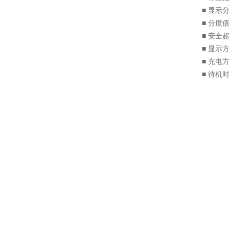
■ 显示分
■ 分度值
■ 安全超
■ 显示
■ 充
■ 待机