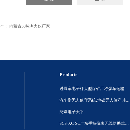
个：
内蒙古30吨测力仪厂家
Products
过煤车电子秤大型煤矿厂称煤车运输过120吨汽车过磅称~山西晋城市150吨卡车过磅称.内蒙古重型100吨货车过磅称
汽车衡无人值守系统,地磅无人值守,电子地磅无人
防爆电子天平
SCS-XC-SC广东手持仪表无线便携式汽车衡 *便携式称重仪