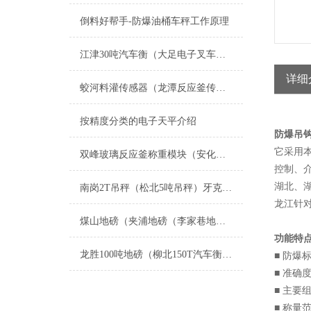
倒料好帮手-防爆油桶车秤工作原理
江津30吨汽车衡（大足电子叉车秤）万州10T地磅）会东轮椅称维修
详细
蛟河料灌传感器（龙潭反应釜传感器）庄河称重模块）东辽数字称重模块维修
按精度分类的电子天平介绍
它采用
双峰玻璃反应釜称重模块（安化电子称资阳钢瓶秤）安乡液化气灌装秤
控制、
湖北、
南岗2T吊秤（松北5吨吊秤）牙克石3吨吊秤）平房120T吊秤维修
龙江针
煤山地磅（夹浦地磅（李家巷地磅（洪桥地磅）泗安地磅）和平地磅维修
功能特
龙胜100吨地磅（柳北150T汽车衡）隆安10吨吊秤）连平轴重秤维修
■ 防爆标
■ 准
■ 主要
■ 称量范