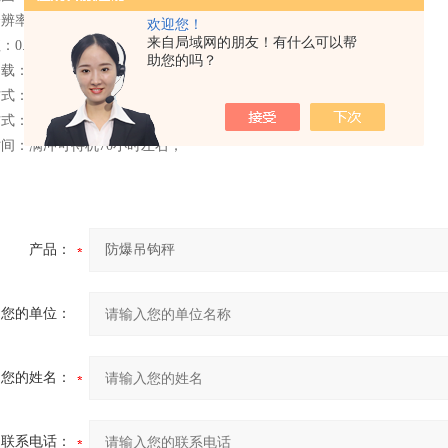
辨率：1000~30000；
欢迎您！
来自局域网的朋友！有什么可以帮
：0.001~50；
助您的吗？
载：150%FS；
方式：6 位段码型液晶显示器，字高30mm；
电方式：拆下电池组在安全区充电；
时间：满冲可待机70小时左右；
产品：
您的单位：
您的姓名：
联系电话：