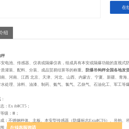
在
介绍
防爆吊钩秤
本安电池、传感器、仪表或隔爆仪表，组成具有本安或隔爆功能的直视式
介质灌装、配料、分装、成品贸易结算等的称重。
防爆吊钩秤全国各地发
湖南、河南、江西 北京、天津、河北、山西、内蒙古、宁夏、新疆、青海、
对水处理、涂料、油漆、制药、氨气、氯气、乙炔气、石油化工、军工等
点
：
志：Ex ibⅡCT5；
确度等级：Ⅲ；
组成：不锈钢秤体、主板、本安型传感器（防爆标志ExiaⅡCT6）、吊钩、
围：100kg~30t；